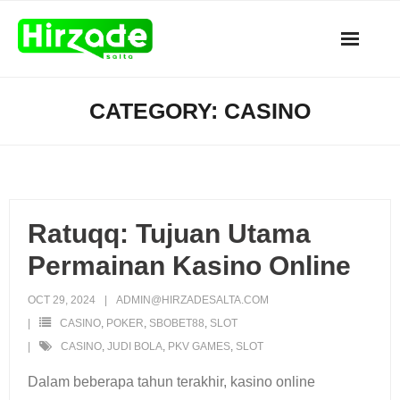
Skip
to
content
CATEGORY:
CASINO
Ratuqq: Tujuan Utama
Permainan Kasino Online
OCT 29, 2024
ADMIN@HIRZADESALTA.COM
CASINO
,
POKER
,
SBOBET88
,
SLOT
CASINO
,
JUDI BOLA
,
PKV GAMES
,
SLOT
Dalam beberapa tahun terakhir, kasino online