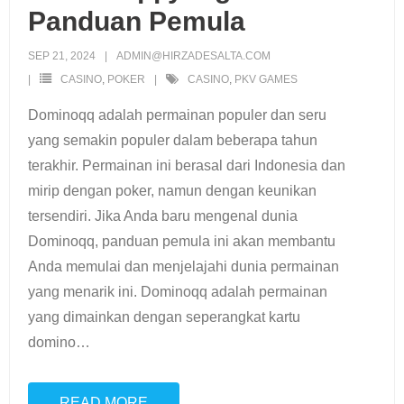
Panduan Pemula
SEP 21, 2024
ADMIN@HIRZADESALTA.COM
CASINO
,
POKER
CASINO
,
PKV GAMES
Dominoqq adalah permainan populer dan seru
yang semakin populer dalam beberapa tahun
terakhir. Permainan ini berasal dari Indonesia dan
mirip dengan poker, namun dengan keunikan
tersendiri. Jika Anda baru mengenal dunia
Dominoqq, panduan pemula ini akan membantu
Anda memulai dan menjelajahi dunia permainan
yang menarik ini. Dominoqq adalah permainan
yang dimainkan dengan seperangkat kartu
domino
…
READ MORE