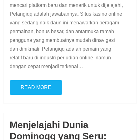
mencari platform baru dan menarik untuk dijelajahi,
Pelangiqq adalah jawabannya. Situs kasino online
yang sedang naik daun ini menawarkan beragam
permainan, bonus besar, dan antarmuka ramah
pengguna yang membuatnya mudah dinavigasi
dan dinikmati. Pelangiqq adalah pemain yang
relatif baru di industri perjudian online, namun
dengan cepat menjadi terkenal
…
READ MORE
Menjelajahi Dunia
Dominoqq yang Seru: