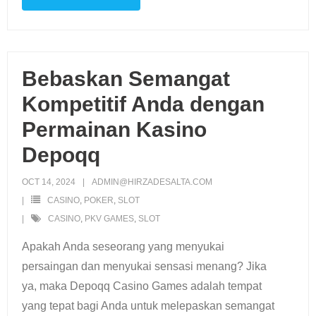
Bebaskan Semangat
Kompetitif Anda dengan
Permainan Kasino
Depoqq
OCT 14, 2024
ADMIN@HIRZADESALTA.COM
CASINO
,
POKER
,
SLOT
CASINO
,
PKV GAMES
,
SLOT
Apakah Anda seseorang yang menyukai
persaingan dan menyukai sensasi menang? Jika
ya, maka Depoqq Casino Games adalah tempat
yang tepat bagi Anda untuk melepaskan semangat