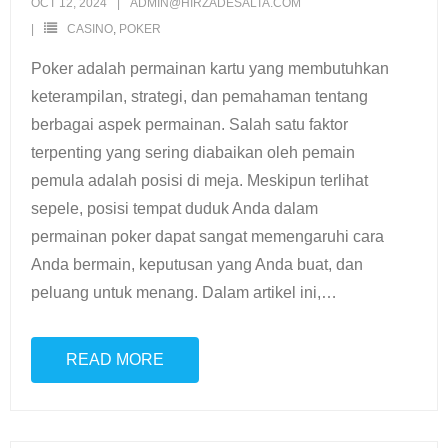
OCT 12, 2024
ADMIN@HIRZADESALTA.COM
CASINO
,
POKER
Poker adalah permainan kartu yang membutuhkan
keterampilan, strategi, dan pemahaman tentang
berbagai aspek permainan. Salah satu faktor
terpenting yang sering diabaikan oleh pemain
pemula adalah posisi di meja. Meskipun terlihat
sepele, posisi tempat duduk Anda dalam
permainan poker dapat sangat memengaruhi cara
Anda bermain, keputusan yang Anda buat, dan
peluang untuk menang. Dalam artikel ini,
…
READ MORE