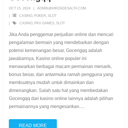
OCT 15, 2024
ADMIN@HIRZADESALTA.COM
CASINO
,
POKER
,
SLOT
CASINO
,
PKV GAMES
,
SLOT
Jika Anda penggemar perjudian online dan mencari
pengalaman bermain yang mendebarkan dengan
potensi kemenangan besar, Gocengqq adalah
jawabannya. Kasino online populer ini
menawarkan berbagai macam permainan menarik,
bonus besar, dan antarmuka ramah pengguna yang
membuatnya mudah untuk dimainkan dan
dimenangkan. Salah satu hal yang membedakan
Gocengqq dari kasino online lainnya adalah pilihan
permainannya yang mengesankan.
…
READ MORE