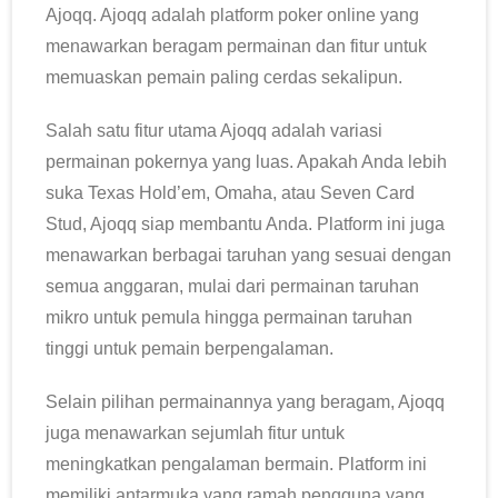
Ajoqq. Ajoqq adalah platform poker online yang
menawarkan beragam permainan dan fitur untuk
memuaskan pemain paling cerdas sekalipun.
Salah satu fitur utama Ajoqq adalah variasi
permainan pokernya yang luas. Apakah Anda lebih
suka Texas Hold’em, Omaha, atau Seven Card
Stud, Ajoqq siap membantu Anda. Platform ini juga
menawarkan berbagai taruhan yang sesuai dengan
semua anggaran, mulai dari permainan taruhan
mikro untuk pemula hingga permainan taruhan
tinggi untuk pemain berpengalaman.
Selain pilihan permainannya yang beragam, Ajoqq
juga menawarkan sejumlah fitur untuk
meningkatkan pengalaman bermain. Platform ini
memiliki antarmuka yang ramah pengguna yang