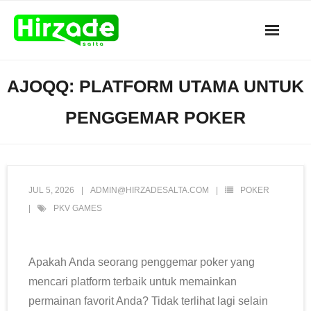
Skip
to
content
AJOQQ: PLATFORM UTAMA UNTUK
PENGGEMAR POKER
JUL 5, 2026
ADMIN@HIRZADESALTA.COM
POKER
PKV GAMES
Apakah Anda seorang penggemar poker yang
mencari platform terbaik untuk memainkan
permainan favorit Anda? Tidak terlihat lagi selain