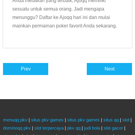
Anda melawan yang terbaik, Ajoqq memiliki
sesuatu untuk semua orang. Jadi mengapa
menunggu? Daftar ke Ajoqq hari ini dan mulai
mainkan permainan poker favorit Anda sekarang.
Prev
Next
menuqq pkv
|
situs pkv games
|
situs pkv games
|
situs qq
|
slot
|
dominoqq pkv
|
slot terpercaya
|
pkv qq
|
judi bola
|
slot gacor
|