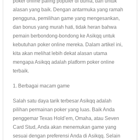
poker online paling populer di dunia, dan untuk
alasan yang baik. Dengan antarmuka yang ramah
pengguna, pemilihan game yang mengesankan,
dan bonus yang murah hati, tidak heran bahwa
pemain berbondong-bondong ke Asikqq untuk
kebutuhan poker online mereka. Dalam artikel ini,
kita akan melihat lebih dekat alasan utama
mengapa Asikqq adalah platform poker online
terbaik.
1. Berbagai macam game
Salah satu daya tarik terbesar Asikqq adalah
pilihan permainan poker yang luas. Baik Anda
penggemar Texas Hold’em, Omaha, atau Seven
Card Stud, Anda akan menemukan game yang
sesuai dengan preferensi Anda di Asikqq. Selain