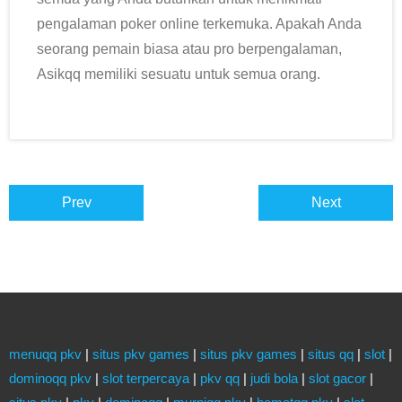
pengalaman poker online terkemuka. Apakah Anda
seorang pemain biasa atau pro berpengalaman,
Asikqq memiliki sesuatu untuk semua orang.
Prev
Next
menuqq pkv
|
situs pkv games
|
situs pkv games
|
situs qq
|
slot
|
dominoqq pkv
|
slot terpercaya
|
pkv qq
|
judi bola
|
slot gacor
|