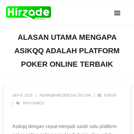
Skip
to
content
ALASAN UTAMA MENGAPA
ASIKQQ ADALAH PLATFORM
POKER ONLINE TERBAIK
SEP 8, 2025
ADMIN@HIRZADESALTA.COM
POKER
PKV GAMES
Asikqq dengan cepat menjadi salah satu platform