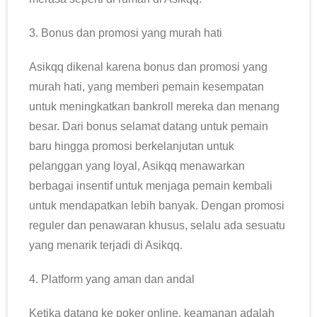
3. Bonus dan promosi yang murah hati
Asikqq dikenal karena bonus dan promosi yang
murah hati, yang memberi pemain kesempatan
untuk meningkatkan bankroll mereka dan menang
besar. Dari bonus selamat datang untuk pemain
baru hingga promosi berkelanjutan untuk
pelanggan yang loyal, Asikqq menawarkan
berbagai insentif untuk menjaga pemain kembali
untuk mendapatkan lebih banyak. Dengan promosi
reguler dan penawaran khusus, selalu ada sesuatu
yang menarik terjadi di Asikqq.
4. Platform yang aman dan andal
Ketika datang ke poker online, keamanan adalah