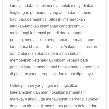
lainnya adalah komitmennya untuk menyediakan
lingkungan permainan yang aman dan terjamin
bagi para pemainnya. Situs ini menerapkan
langkah-langkah keamanan canggih untuk
melindungi informasi pribadi dan keuangan
pemain, memastikan pengalaman bermain game
tanpa rasa khawatir. Selain itu, Asikqq dilisensikan
dan diatur oleh otoritas permainan terkait,
memberikan ketenangan pikiran kepada para
pemain karena mengetahui bahwa mereka bermain
di platform yang bereputasi dan dapat dipercaya.
Untuk pemain yang ingin meningkatkan
keterampilan dan meningkatkan permainan
mereka, Asikqq juga menawarkan berbagai sumber
daya dan alat untuk membantu pemain belajar dan