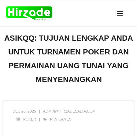
Skip
to
content
ASIKQQ: TUJUAN LENGKAP ANDA
UNTUK TURNAMEN POKER DAN
PERMAINAN UANG TUNAI YANG
MENYENANGKAN
DEC 20, 2025
ADMIN@HIRZADESALTA.COM
POKER
PKV GAMES