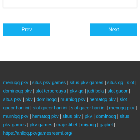
Prev
Next
menuqq pkv
|
situs pkv games
|
situs pkv games
|
situs qq
|
slot
|
dominoqq pkv
|
slot terpercaya
|
pkv qq
|
judi bola
|
slot gacor
|
situs pkv
|
pkv
|
dominoqq
|
murniqq pkv
|
hematqq pkv
|
slot
gacor hari ini
|
slot gacor hari ini
|
slot gacor hari ini
|
menuqq pkv
|
murniqq pkv
|
hematqq pkv
|
situs pkv
|
pkv
|
dominoqq
|
situs
pkv games
|
pkv games
|
majestibet
|
miyaqq
|
gajibet
|
https://ahliqq.pkvgamesresmi.org/