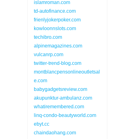
islamroman.com
td-autofinance.com
frienlyjokerpoker.com
kowloonnslots.com
techibro.com
alpinemagazines.com
vulcanrp.com
twitter-trend-blog.com
montblancpensonlineoutletsal
e.com
babygadgetsreview.com
akupunktur-ambulanz.com
whatiremembered.com
linq-condo-beautyworld.com
ebyt.cc
chaindaohang.com