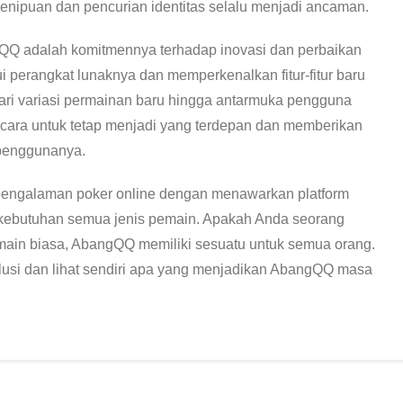
enipuan dan pencurian identitas selalu menjadi ancaman.
gQQ adalah komitmennya terhadap inovasi dan perbaikan
ui perangkat lunaknya dan memperkenalkan fitur-fitur baru
ri variasi permainan baru hingga antarmuka pengguna
 cara untuk tetap menjadi yang terdepan dan memberikan
penggunanya.
pengalaman poker online dengan menawarkan platform
i kebutuhan semua jenis pemain. Apakah Anda seorang
main biasa, AbangQQ memiliki sesuatu untuk semua orang.
usi dan lihat sendiri apa yang menjadikan AbangQQ masa