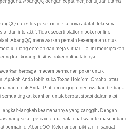
mah pengguna, AbangQQ dengan cepat menjadi tujuan utama
ngQQ dari situs poker online lainnya adalah fokusnya
 dan interaktif. Tidak seperti platform poker online
risolasi, AbangQQ menawarkan pemain kesempatan untuk
 melalui ruang obrolan dan meja virtual. Hal ini menciptakan
ng kali kurang di situs poker online lainnya.
nawarkan berbagai macam permainan poker untuk
in. Apakah Anda lebih suka Texas Hold’em, Omaha, atau
inan untuk Anda. Platform ini juga menawarkan berbagai
semua tingkat keahlian untuk berpartisipasi dalam aksi.
ah langkah-langkah keamanannya yang canggih. Dengan
ivasi yang ketat, pemain dapat yakin bahwa informasi pribadi
t bermain di AbangQQ. Ketenangan pikiran ini sangat