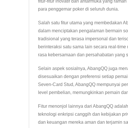
fitur-fitur inovatif dan antarmuka yang ra
para penggemar poker di seluruh dunia.
Salah satu fitur utama yang membedakan Aba
dalam menciptakan pengalaman bermain sosial
tradisional yang terasa impersonal dan te
berinteraksi satu sama lain secara real-time
rasa kebersamaan dan persahabatan yang seri
Selain aspek sosialnya, AbangQQ juga me
disesuaikan dengan preferensi setiap pema
Seven-Card Stud, AbangQQ mempunyai perma
level pembelian, memungkinkan pemain dari 
Fitur menonjol lainnya dari AbangQQ adal
teknologi enkripsi canggih dan kebijakan pr
dan keuangan mereka aman dan terjamin saa