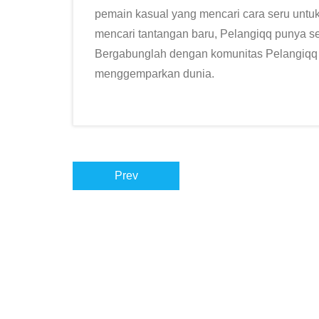
pemain kasual yang mencari cara seru untu
mencari tantangan baru, Pelangiqq punya 
Bergabunglah dengan komunitas Pelangiqq ha
menggemparkan dunia.
Prev