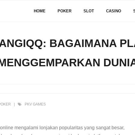
HOME
POKER
SLOT
CASINO
ANGIQQ: BAGAIMANA PL
MENGGEMPARKAN DUNI
POKER
PKV GAMES
online mengalami lonjakan popularitas yang sangat besar,