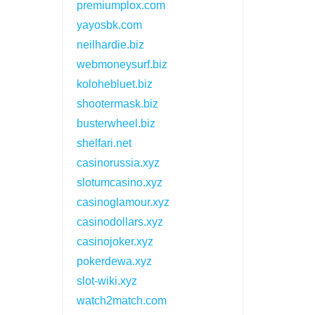
premiumplox.com
yayosbk.com
neilhardie.biz
webmoneysurf.biz
kolohebluet.biz
shootermask.biz
busterwheel.biz
shelfari.net
casinorussia.xyz
slotumcasino.xyz
casinoglamour.xyz
casinodollars.xyz
casinojoker.xyz
pokerdewa.xyz
slot-wiki.xyz
watch2match.com