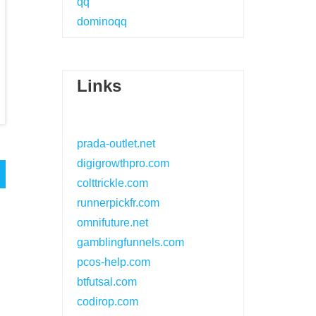
qq
dominoqq
Links
prada-outlet.net
digigrowthpro.com
colttrickle.com
runnerpickfr.com
omnifuture.net
gamblingfunnels.com
pcos-help.com
btfutsal.com
codirop.com