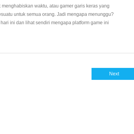
k menghabiskan waktu, atau gamer garis keras yang
sesuatu untuk semua orang. Jadi mengapa menunggu?
ri ini dan lihat sendiri mengapa platform game ini
Next