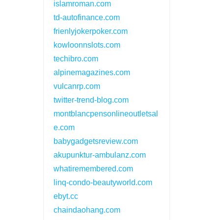
islamroman.com
td-autofinance.com
frienlyjokerpoker.com
kowloonnslots.com
techibro.com
alpinemagazines.com
vulcanrp.com
twitter-trend-blog.com
montblancpensonlineoutletsal
e.com
babygadgetsreview.com
akupunktur-ambulanz.com
whatiremembered.com
linq-condo-beautyworld.com
ebyt.cc
chaindaohang.com