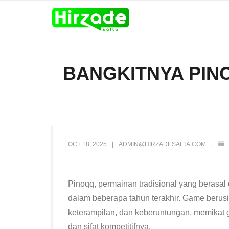
Skip
to
content
BANGKITNYA PIN
OCT 18, 2025
ADMIN@HIRZADESALTA.COM
Pinoqq, permainan tradisional yang berasal
dalam beberapa tahun terakhir. Game berus
keterampilan, dan keberuntungan, memikat 
dan sifat kompetitifnya.