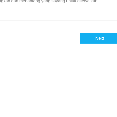
kan dan menantang yang sayang untuk dilewatkan.
Next