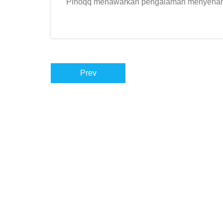
Pinoqq menawarkan pengalaman menyenang
Prev