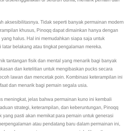
h aksesibilitasnya. Tidak seperti banyak permainan modern
erampilan khusus, Pinoqq dapat dimainkan hanya dengan
yang halus. Hal ini memudahkan siapa saja untuk
 latar belakang atau tingkat pengalaman mereka.
ik tantangan fisik dan mental yang menarik bagi banyak
kasan dan ketelitian untuk mengibaskan pucks secara
ngecoh lawan dan mencetak poin. Kombinasi keterampilan ini
aat dan menarik bagi pemain segala usia.
us meningkat, jelas bahwa permainan kuno ini kembali
duan strategi, keterampilan, dan keberuntungan, Pinoqq
yang pasti akan memikat para pemain untuk generasi
berpengalaman atau pendatang baru dalam permainan ini,