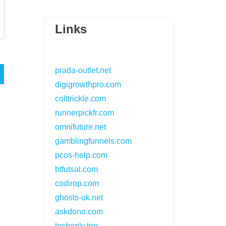
Links
prada-outlet.net
digigrowthpro.com
colttrickle.com
runnerpickfr.com
omnifuture.net
gamblingfunnels.com
pcos-help.com
btfutsal.com
codirop.com
ghosts-uk.net
askdono.com
techonly.top