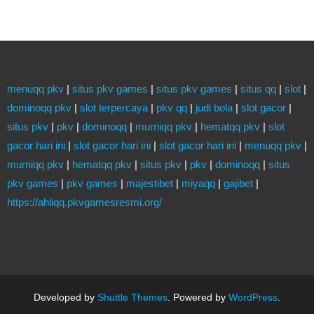
menuqq pkv
|
situs pkv games
|
situs pkv games
|
situs qq
|
slot
|
dominoqq pkv
|
slot terpercaya
|
pkv qq
|
judi bola
|
slot gacor
|
situs pkv
|
pkv
|
dominoqq
|
murniqq pkv
|
hematqq pkv
|
slot
gacor hari ini
|
slot gacor hari ini
|
slot gacor hari ini
|
menuqq pkv
|
murniqq pkv
|
hematqq pkv
|
situs pkv
|
pkv
|
dominoqq
|
situs
pkv games
|
pkv games
|
majestibet
|
miyaqq
|
gajibet
|
https://ahliqq.pkvgamesresmi.org/
Developed by
Shuttle Themes
. Powered by
WordPress
.