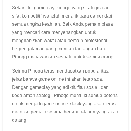
Selain itu, gameplay Pinoqq yang strategis dan
sifat kompetitifnya telah menarik para gamer dari
semua tingkat keahlian. Baik Anda pemain biasa
yang mencari cara menyenangkan untuk
menghabiskan waktu atau pemain profesional
berpengalaman yang mencari tantangan baru,
Pinoqq menawarkan sesuatu untuk semua orang.
Seiring Pinoqq terus mendapatkan popularitas,
jelas bahwa game online ini akan tetap ada.
Dengan gameplay yang adiktif, fitur sosial, dan
kedalaman strategi, Pinoqq memiliki semua potensi
untuk menjadi game online klasik yang akan terus
memikat pemain selama bertahun-tahun yang akan
datang.