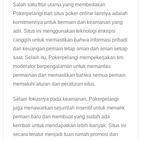
Salah satu fitur utama yang membedakan
Pokerpelangi dari situs poker online lainnya adalah
komitmennya untuk bermain dan keamanan yang
adil. Situs ini menggunakan teknologi enkripsi
canggih untuk memastikan bahwa informasi pribadi
dan keuangan pemain tetap aman dan aman setiap
saat. Selain itu, Pokerpelangi mempekerjakan tim
moderator berpengalaman untuk memantau
permainan dan memastikan bahwa semua pemain
mematuhi aturan dan peraturan situs.
Selain fokusnya pada keamanan, Pokerpelangi
juga menawarkan sejumlah insentif untuk menarik
pemain baru dan membuat yang sudah ada
kembali untuk mendapatkan lebih banyak. Situs ini
secara teratur menjadi tuan rumah promosi dan