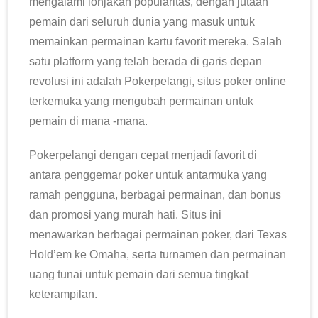
mengalami lonjakan popularitas, dengan jutaan
pemain dari seluruh dunia yang masuk untuk
memainkan permainan kartu favorit mereka. Salah
satu platform yang telah berada di garis depan
revolusi ini adalah Pokerpelangi, situs poker online
terkemuka yang mengubah permainan untuk
pemain di mana -mana.
Pokerpelangi dengan cepat menjadi favorit di
antara penggemar poker untuk antarmuka yang
ramah pengguna, berbagai permainan, dan bonus
dan promosi yang murah hati. Situs ini
menawarkan berbagai permainan poker, dari Texas
Hold’em ke Omaha, serta turnamen dan permainan
uang tunai untuk pemain dari semua tingkat
keterampilan.