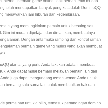
 internet, bermain game online tidak pernah lebih mudah
yang telah mendapatkan banyak pengikut adalah DominoQQ
ang menawarkan jam hiburan dan kegembiraan.
emain yang memungkinkan pemain untuk bersaing satu
l. Gim ini mudah dipelajari dan dimainkan, membuatnya
pengalaman. Dengan antarmuka ramping dan kontrol ramah
engalaman bermain game yang mulus yang akan membuat
yak.
oQQ utama, yang perlu Anda lakukan adalah membuat
uk, Anda dapat mulai bermain melawan pemain lain dari
e. Anda juga dapat mengundang teman -teman Anda untuk
n bersaing satu sama lain untuk membualkan hak dan
 permainan untuk dipilih, termasuk pertandingan domino