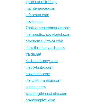
lg-air-conditioning-
maintenance.com
infoorator.com
novte.com
7hpizzaeasternmarket.com
hollaendisches-viertel.com
proengine-ultra24.com
lifewithoutlanyards.com
traida.net
kitchandhoney.com
metro-bistro.com
howtosolv.com
delicesdemanon.com
testboo.com
weddingdressstudio.com
premiumplox.com