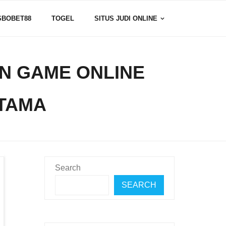
SBOBET88
TOGEL
SITUS JUDI ONLINE
N GAME ONLINE
TAMA
Search
SEARCH