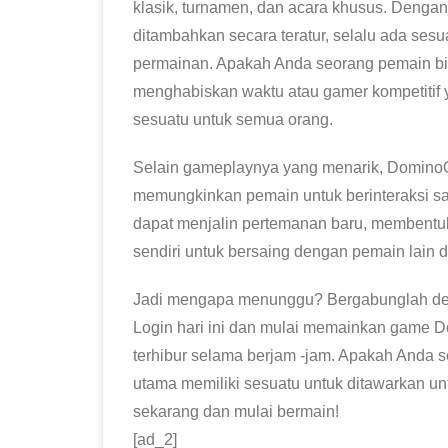
klasik, turnamen, dan acara khusus. Dengan k
ditambahkan secara teratur, selalu ada ses
permainan. Apakah Anda seorang pemain b
menghabiskan waktu atau gamer kompetitif
sesuatu untuk semua orang.
Selain gameplaynya yang menarik, Domino
memungkinkan pemain untuk berinteraksi sat
dapat menjalin pertemanan baru, membentuk
sendiri untuk bersaing dengan pemain lain 
Jadi mengapa menunggu? Bergabunglah d
Login hari ini dan mulai memainkan game 
terhibur selama berjam -jam. Apakah Anda
utama memiliki sesuatu untuk ditawarkan 
sekarang dan mulai bermain!
[ad_2]