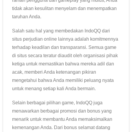
ramah pengguna dan gameplay yang mulus, Anda
tidak akan kesulitan menyelam dan menempatkan
taruhan Anda.
Salah satu hal yang membedakan IndoQQ dari
situs perjudian online lainnya adalah komitmennya
terhadap keadilan dan transparansi. Semua game
di situs secara teratur diaudit oleh organisasi pihak
ketiga untuk memastikan bahwa mereka adil dan
acak, memberi Anda ketenangan pikiran
mengetahui bahwa Anda memiliki peluang nyata
untuk menang setiap kali Anda bermain.
Selain berbagai pilihan game, IndoQQ juga
menawarkan berbagai promosi dan bonus yang
menarik untuk membantu Anda memaksimalkan
kemenangan Anda. Dari bonus selamat datang