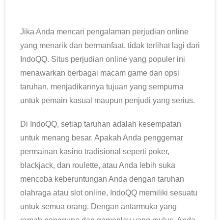
Jika Anda mencari pengalaman perjudian online
yang menarik dan bermanfaat, tidak terlihat lagi dari
IndoQQ. Situs perjudian online yang populer ini
menawarkan berbagai macam game dan opsi
taruhan, menjadikannya tujuan yang sempurna
untuk pemain kasual maupun penjudi yang serius.
Di IndoQQ, setiap taruhan adalah kesempatan
untuk menang besar. Apakah Anda penggemar
permainan kasino tradisional seperti poker,
blackjack, dan roulette, atau Anda lebih suka
mencoba keberuntungan Anda dengan taruhan
olahraga atau slot online, IndoQQ memiliki sesuatu
untuk semua orang. Dengan antarmuka yang