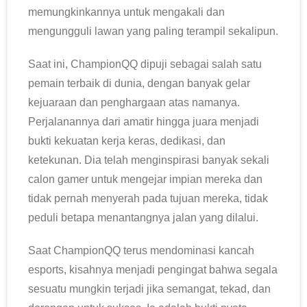
memungkinkannya untuk mengakali dan
mengungguli lawan yang paling terampil sekalipun.
Saat ini, ChampionQQ dipuji sebagai salah satu
pemain terbaik di dunia, dengan banyak gelar
kejuaraan dan penghargaan atas namanya.
Perjalanannya dari amatir hingga juara menjadi
bukti kekuatan kerja keras, dedikasi, dan
ketekunan. Dia telah menginspirasi banyak sekali
calon gamer untuk mengejar impian mereka dan
tidak pernah menyerah pada tujuan mereka, tidak
peduli betapa menantangnya jalan yang dilalui.
Saat ChampionQQ terus mendominasi kancah
esports, kisahnya menjadi pengingat bahwa segala
sesuatu mungkin terjadi jika semangat, tekad, dan