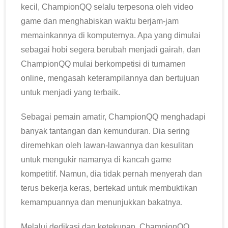
kecil, ChampionQQ selalu terpesona oleh video
game dan menghabiskan waktu berjam-jam
memainkannya di komputernya. Apa yang dimulai
sebagai hobi segera berubah menjadi gairah, dan
ChampionQQ mulai berkompetisi di turnamen
online, mengasah keterampilannya dan bertujuan
untuk menjadi yang terbaik.
Sebagai pemain amatir, ChampionQQ menghadapi
banyak tantangan dan kemunduran. Dia sering
diremehkan oleh lawan-lawannya dan kesulitan
untuk mengukir namanya di kancah game
kompetitif. Namun, dia tidak pernah menyerah dan
terus bekerja keras, bertekad untuk membuktikan
kemampuannya dan menunjukkan bakatnya.
Melalui dedikasi dan ketekunan, ChampionQQ