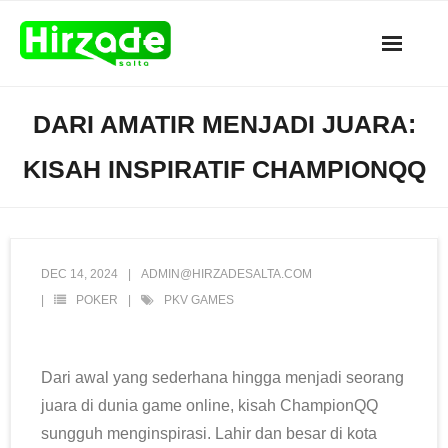
Skip
to
content
DARI AMATIR MENJADI JUARA:
KISAH INSPIRATIF CHAMPIONQQ
DEC 14, 2024
ADMIN@HIRZADESALTA.COM
POKER
PKV GAMES
Dari awal yang sederhana hingga menjadi seorang
juara di dunia game online, kisah ChampionQQ
sungguh menginspirasi. Lahir dan besar di kota