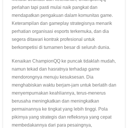
perlahan tapi pasti mulai naik pangkat dan
mendapatkan pengakuan dalam komunitas game.
Keterampilan dan gameplay strategisnya menarik
perhatian organisasi esports terkemuka, dan dia
segera ditawari kontrak profesional untuk
berkompetisi di turnamen besar di seluruh dunia.
Kenaikan ChampionQQ ke puncak tidaklah mudah,
namun tekad dan hasratnya terhadap game
mendorongnya menuju kesuksesan. Dia
menghabiskan waktu berjam-jam untuk berlatih dan
menyempurnakan keahliannya, terus-menerus
berusaha meningkatkan dan meningkatkan
permainannya ke tingkat yang lebih tinggi. Pola
pikirnya yang strategis dan refleksnya yang cepat
membedakannya dari para pesaingnya,