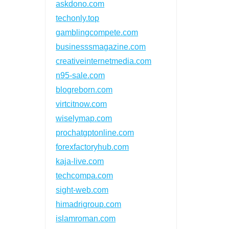
askdono.com
techonly.top
gamblingcompete.com
businesssmagazine.com
creativeinternetmedia.com
n95-sale.com
blogreborn.com
virtcitnow.com
wiselymap.com
prochatgptonline.com
forexfactoryhub.com
kaja-live.com
techcompa.com
sight-web.com
himadrigroup.com
islamroman.com