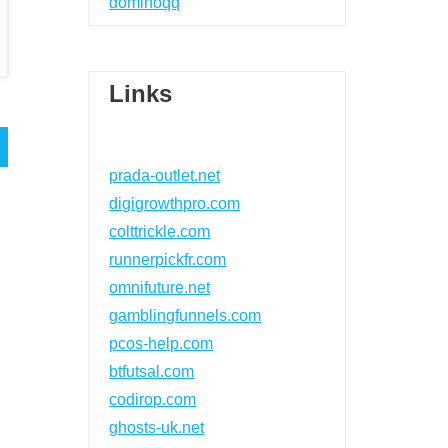
dominoqq
Links
prada-outlet.net
digigrowthpro.com
colttrickle.com
runnerpickfr.com
omnifuture.net
gamblingfunnels.com
pcos-help.com
btfutsal.com
codirop.com
ghosts-uk.net