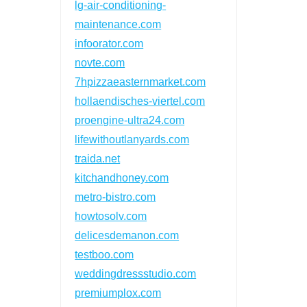
lg-air-conditioning-
maintenance.com
infoorator.com
novte.com
7hpizzaeasternmarket.com
hollaendisches-viertel.com
proengine-ultra24.com
lifewithoutlanyards.com
traida.net
kitchandhoney.com
metro-bistro.com
howtosolv.com
delicesdemanon.com
testboo.com
weddingdressstudio.com
premiumplox.com