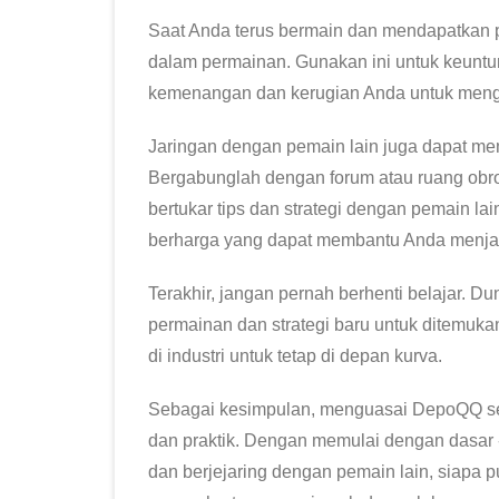
Saat Anda terus bermain dan mendapatkan 
dalam permainan. Gunakan ini untuk keuntu
kemenangan dan kerugian Anda untuk mengi
Jaringan dengan pemain lain juga dapat m
Bergabunglah dengan forum atau ruang obr
bertukar tips dan strategi dengan pemain la
berharga yang dapat membantu Anda menjad
Terakhir, jangan pernah berhenti belajar. D
permainan dan strategi baru untuk ditemukan
di industri untuk tetap di depan kurva.
Sebagai kesimpulan, menguasai DepoQQ sep
dan praktik. Dengan memulai dengan dasar -
dan berjejaring dengan pemain lain, siapa p