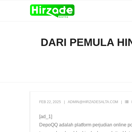
Skip
to
content
DARI PEMULA HI
FEB 22, 2025
ADMIN@HIRZADESALTA.COM
[ad_1]
DepoQQ adalah platform perjudian online p