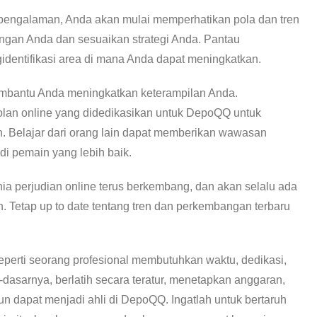
pengalaman, Anda akan mulai memperhatikan pola dan tren
ngan Anda dan sesuaikan strategi Anda. Pantau
dentifikasi area di mana Anda dapat meningkatkan.
embantu Anda meningkatkan keterampilan Anda.
olan online yang didedikasikan untuk DepoQQ untuk
in. Belajar dari orang lain dapat memberikan wawasan
i pemain yang lebih baik.
unia perjudian online terus berkembang, dan akan selalu ada
. Tetap up to date tentang tren dan perkembangan terbaru
erti seorang profesional membutuhkan waktu, dedikasi,
dasarnya, berlatih secara teratur, menetapkan anggaran,
un dapat menjadi ahli di DepoQQ. Ingatlah untuk bertaruh