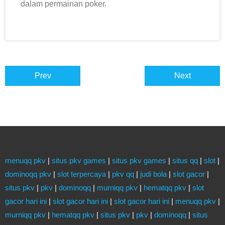
dalam permainan poker.
Prev
Next
menuqq pkv
|
situs pkv games
|
situs pkv games
|
situs qq
|
slot
|
dominoqq pkv
|
slot terpercaya
|
pkv qq
|
judi bola
|
slot gacor
|
situs pkv
|
pkv
|
dominoqq
|
murniqq pkv
|
hematqq pkv
|
slot
gacor hari ini
|
slot gacor hari ini
|
slot gacor hari ini
|
menuqq pkv
|
murniqq pkv
|
hematqq pkv
|
situs pkv
|
pkv
|
dominoqq
|
situs