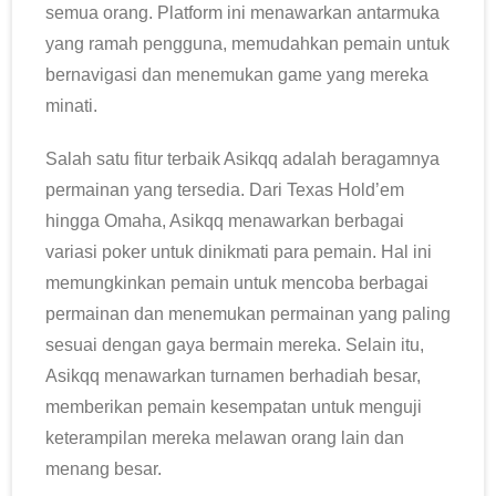
semua orang. Platform ini menawarkan antarmuka
yang ramah pengguna, memudahkan pemain untuk
bernavigasi dan menemukan game yang mereka
minati.
Salah satu fitur terbaik Asikqq adalah beragamnya
permainan yang tersedia. Dari Texas Hold’em
hingga Omaha, Asikqq menawarkan berbagai
variasi poker untuk dinikmati para pemain. Hal ini
memungkinkan pemain untuk mencoba berbagai
permainan dan menemukan permainan yang paling
sesuai dengan gaya bermain mereka. Selain itu,
Asikqq menawarkan turnamen berhadiah besar,
memberikan pemain kesempatan untuk menguji
keterampilan mereka melawan orang lain dan
menang besar.