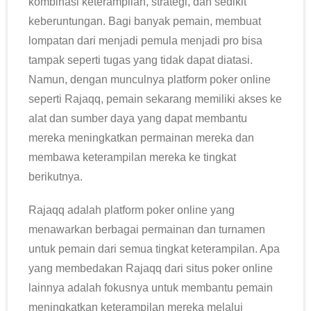
kombinasi keterampilan, strategi, dan sedikit
keberuntungan. Bagi banyak pemain, membuat
lompatan dari menjadi pemula menjadi pro bisa
tampak seperti tugas yang tidak dapat diatasi.
Namun, dengan munculnya platform poker online
seperti Rajaqq, pemain sekarang memiliki akses ke
alat dan sumber daya yang dapat membantu
mereka meningkatkan permainan mereka dan
membawa keterampilan mereka ke tingkat
berikutnya.
Rajaqq adalah platform poker online yang
menawarkan berbagai permainan dan turnamen
untuk pemain dari semua tingkat keterampilan. Apa
yang membedakan Rajaqq dari situs poker online
lainnya adalah fokusnya untuk membantu pemain
meningkatkan keterampilan mereka melalui