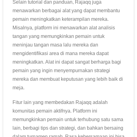
Selain tutorial dan panduan, Rajaqq juga
menawarkan berbagai alat yang dapat membantu
pemain meningkatkan keterampilan mereka.
Misalnya, platform ini menawarkan alat analisis
tangan yang memungkinkan pemain untuk
meninjau tangan masa lalu mereka dan
mengidentifikasi area di mana mereka dapat
meningkatkan. Alat ini dapat sangat berharga bagi
pemain yang ingin menyempurnakan strategi
mereka dan membuat keputusan yang lebih baik di
meja.
Fitur lain yang membedakan Rajaqq adalah
komunitas pemain aktifnya. Platform ini
memungkinkan pemain untuk terhubung satu sama
lain, berbagi tips dan strategi, dan bahkan bersaing
dalam turnamen ramah. Rasa kebersamaan ini bisa