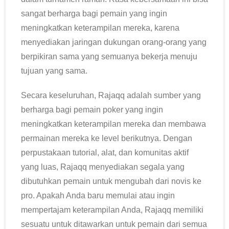
sangat berharga bagi pemain yang ingin
meningkatkan keterampilan mereka, karena
menyediakan jaringan dukungan orang-orang yang
berpikiran sama yang semuanya bekerja menuju
tujuan yang sama.
Secara keseluruhan, Rajaqq adalah sumber yang
berharga bagi pemain poker yang ingin
meningkatkan keterampilan mereka dan membawa
permainan mereka ke level berikutnya. Dengan
perpustakaan tutorial, alat, dan komunitas aktif
yang luas, Rajaqq menyediakan segala yang
dibutuhkan pemain untuk mengubah dari novis ke
pro. Apakah Anda baru memulai atau ingin
mempertajam keterampilan Anda, Rajaqq memiliki
sesuatu untuk ditawarkan untuk pemain dari semua