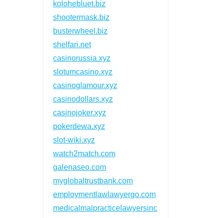
kolohebluet.biz
shootermask.biz
busterwheel.biz
shelfari.net
casinorussia.xyz
slotumcasino.xyz
casinoglamour.xyz
casinodollars.xyz
casinojoker.xyz
pokerdewa.xyz
slot-wiki.xyz
watch2match.com
galenaseo.com
myglobaltrustbank.com
employmentlawlawyergo.com
medicalmalpracticelawyersinc