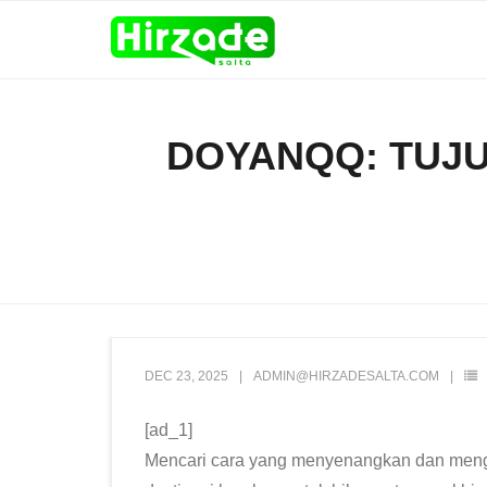
Skip
to
content
DOYANQQ: TUJU
DEC 23, 2025
ADMIN@HIRZADESALTA.COM
[ad_1]
Mencari cara yang menyenangkan dan meng