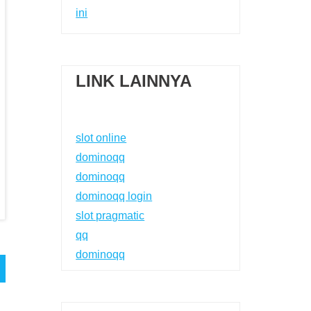
ini
LINK LAINNYA
slot online
dominoqq
dominoqq
dominoqq login
slot pragmatic
qq
dominoqq