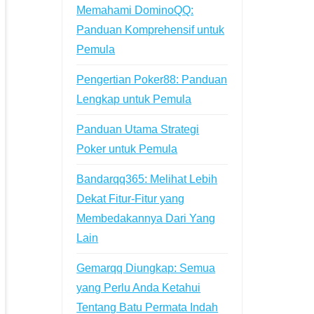
Memahami DominoQQ:
Panduan Komprehensif untuk
Pemula
Pengertian Poker88: Panduan
Lengkap untuk Pemula
Panduan Utama Strategi
Poker untuk Pemula
Bandarqq365: Melihat Lebih
Dekat Fitur-Fitur yang
Membedakannya Dari Yang
Lain
Gemarqq Diungkap: Semua
yang Perlu Anda Ketahui
Tentang Batu Permata Indah