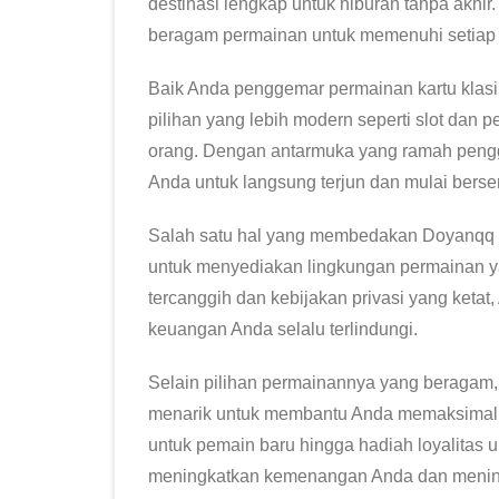
destinasi lengkap untuk hiburan tanpa akh
beragam permainan untuk memenuhi setiap s
Baik Anda penggemar permainan kartu klasi
pilihan yang lebih modern seperti slot dan
orang. Dengan antarmuka yang ramah pen
Anda untuk langsung terjun dan mulai bers
Salah satu hal yang membedakan Doyanqq d
untuk menyediakan lingkungan permainan ya
tercanggih dan kebijakan privasi yang ketat
keuangan Anda selalu terlindungi.
Selain pilihan permainannya yang beragam
menarik untuk membantu Anda memaksimal
untuk pemain baru hingga hadiah loyalitas 
meningkatkan kemenangan Anda dan mening