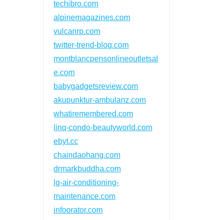
techibro.com
alpinemagazines.com
vulcanrp.com
twitter-trend-blog.com
montblancpensonlineoutletsal
e.com
babygadgetsreview.com
akupunktur-ambulanz.com
whatiremembered.com
linq-condo-beautyworld.com
ebyt.cc
chaindaohang.com
drmarkbuddha.com
lg-air-conditioning-
maintenance.com
infoorator.com