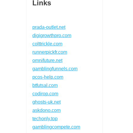
Links
prada-outlet.net
digigrowthpro.com
colttrickle.com
runnerpickfr.com
omnifuture.net
gamblingfunnels.com
pcos-help.com
btfutsal.com
codirop.com
ghosts-uk.net
askdono.com
techonly.top
gamblingcompete.com