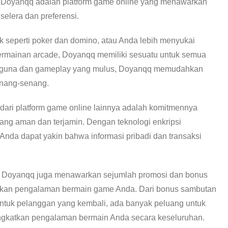
ir. Doyanqq adalah platform game online yang menawarkan
elera dan preferensi.
k seperti poker dan domino, atau Anda lebih menyukai
 permainan arcade, Doyanqq memiliki sesuatu untuk semua
gguna dan gameplay yang mulus, Doyanqq memudahkan
enang-senang.
ari platform game online lainnya adalah komitmennya
ng aman dan terjamin. Dengan teknologi enkripsi
, Anda dapat yakin bahwa informasi pribadi dan transaksi
, Doyanqq juga menawarkan sejumlah promosi dan bonus
kan pengalaman bermain game Anda. Dari bonus sambutan
untuk pelanggan yang kembali, ada banyak peluang untuk
katkan pengalaman bermain Anda secara keseluruhan.