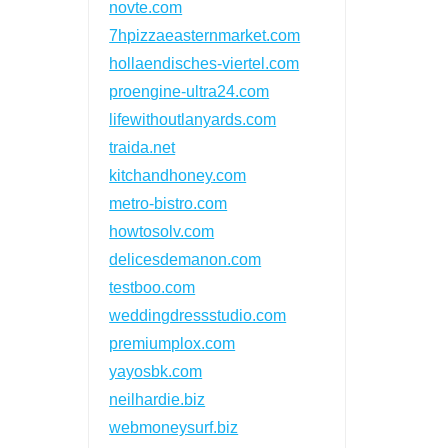
novte.com
7hpizzaeasternmarket.com
hollaendisches-viertel.com
proengine-ultra24.com
lifewithoutlanyards.com
traida.net
kitchandhoney.com
metro-bistro.com
howtosolv.com
delicesdemanon.com
testboo.com
weddingdressstudio.com
premiumplox.com
yayosbk.com
neilhardie.biz
webmoneysurf.biz