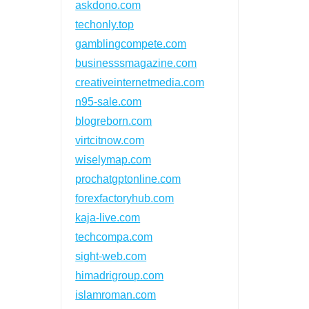
askdono.com
techonly.top
gamblingcompete.com
businesssmagazine.com
creativeinternetmedia.com
n95-sale.com
blogreborn.com
virtcitnow.com
wiselymap.com
prochatgptonline.com
forexfactoryhub.com
kaja-live.com
techcompa.com
sight-web.com
himadrigroup.com
islamroman.com