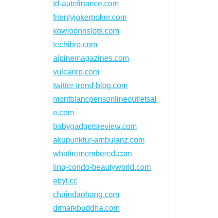
td-autofinance.com
frienlyjokerpoker.com
kowloonnslots.com
techibro.com
alpinemagazines.com
vulcanrp.com
twitter-trend-blog.com
montblancpensonlineoutletsal
e.com
babygadgetsreview.com
akupunktur-ambulanz.com
whatiremembered.com
linq-condo-beautyworld.com
ebyt.cc
chaindaohang.com
drmarkbuddha.com