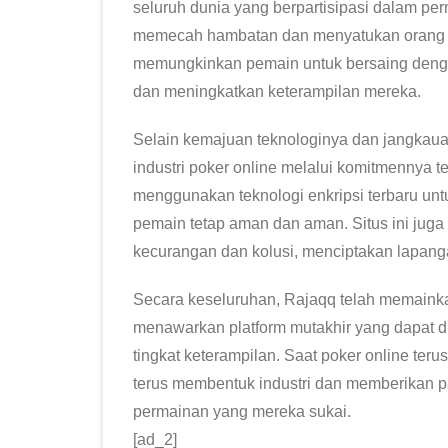
seluruh dunia yang berpartisipasi dalam pe
memecah hambatan dan menyatukan orang mel
memungkinkan pemain untuk bersaing dengan
dan meningkatkan keterampilan mereka.
Selain kemajuan teknologinya dan jangkauan
industri poker online melalui komitmennya
menggunakan teknologi enkripsi terbaru un
pemain tetap aman dan aman. Situs ini ju
kecurangan dan kolusi, menciptakan lapang
Secara keseluruhan, Rajaqq telah memainka
menawarkan platform mutakhir yang dapat d
tingkat keterampilan. Saat poker online ter
terus membentuk industri dan memberikan p
permainan yang mereka sukai.
[ad_2]