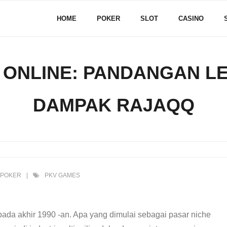
HOME
POKER
SLOT
CASINO
 ONLINE: PANDANGAN LE
DAMPAK RAJAQQ
POKER
PKV GAMES
 pada akhir 1990 -an. Apa yang dimulai sebagai pasar niche