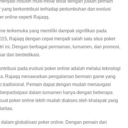
njadi industri multi-miliar dolar dengan jutaan pemain
sar yang berkontribusi terhadap pertumbuhan dan evolusi
r online seperti Rajaqq.
line terkemuka yang memiliki dampak signifikan pada
2015, Rajaqq dengan cepat menjadi salah satu situs poker
stri ini. Dengan berbagai permainan, turnamen, dan promosi,
ar dan berdedikasi.
tribusi pada evolusi poker online adalah melalui teknologi
una. Rajaqq menawarkan pengalaman bermain game yang
 tradisional. Pemain dapat dengan mudah menavigasi
 berpartisipasi dalam turnamen hanya dengan beberapa
uat poker online lebih mudah diakses oleh khalayak yang
aritas.
dalam globalisasi poker online. Dengan pemain dari