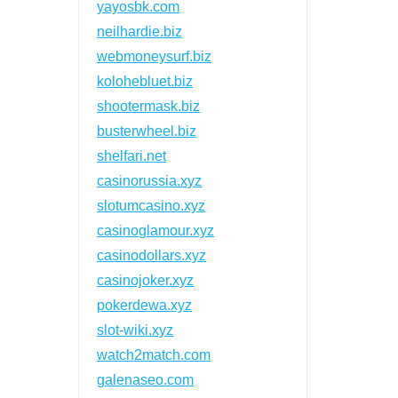
yayosbk.com
neilhardie.biz
webmoneysurf.biz
kolohebluet.biz
shootermask.biz
busterwheel.biz
shelfari.net
casinorussia.xyz
slotumcasino.xyz
casinoglamour.xyz
casinodollars.xyz
casinojoker.xyz
pokerdewa.xyz
slot-wiki.xyz
watch2match.com
galenaseo.com