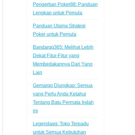
Pengertian Poker88: Panduan
Lengkap untuk Pemula
Panduan Utama Strategi
Poker untuk Pemula
Bandarqq365: Melihat Lebih
Dekat Fitur-Fitur yang
Membedakannya Dari Yang
Lain
Gemarqq Diungkap: Semua
yang Perlu Anda Ketahui
Tentang Batu Permata Indah
ini
Legendaqq: Toko Terpadu
untuk Semua Kebutuhan