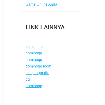
Game Online Anda
LINK LAINNYA
slot online
dominoqq
dominoqq
dominoqq login
slot pragmatic
qq
dominoqq