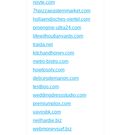
novte.com
7hpizzaeasternmarket.com
hollaendisches-viertel.com
proengine-ultra24.com
lifewithoutlanyards.com
traida.net
kitchandhoney.com
metro-bistro.com
howtosolv.com
delicesdemanon.com
testboo.com
weddingdressstudio.com
premiumplox.com
yayosbk.com
neilhardie.biz
webmoneysurf.biz