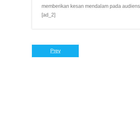
memberikan kesan mendalam pada audiens 
[ad_2]
Prev