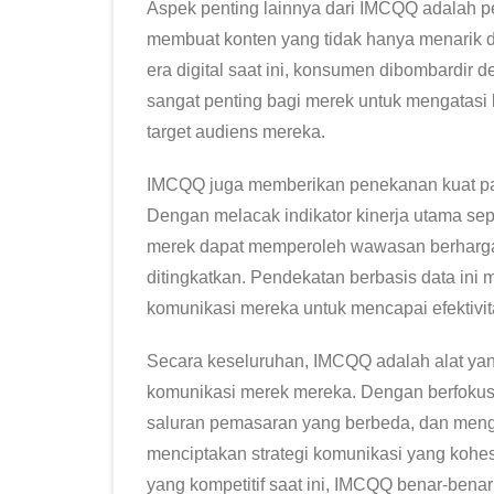
Aspek penting lainnya dari IMCQQ adalah pe
membuat konten yang tidak hanya menarik dan
era digital saat ini, konsumen dibombardir
sangat penting bagi merek untuk mengatasi
target audiens mereka.
IMCQQ juga memberikan penekanan kuat pa
Dengan melacak indikator kinerja utama sepe
merek dapat memperoleh wawasan berharga 
ditingkatkan. Pendekatan berbasis data in
komunikasi mereka untuk mencapai efektiv
Secara keseluruhan, IMCQQ adalah alat ya
komunikasi merek mereka. Dengan berfokus 
saluran pemasaran yang berbeda, dan meng
menciptakan strategi komunikasi yang kohes
yang kompetitif saat ini, IMCQQ benar-bena