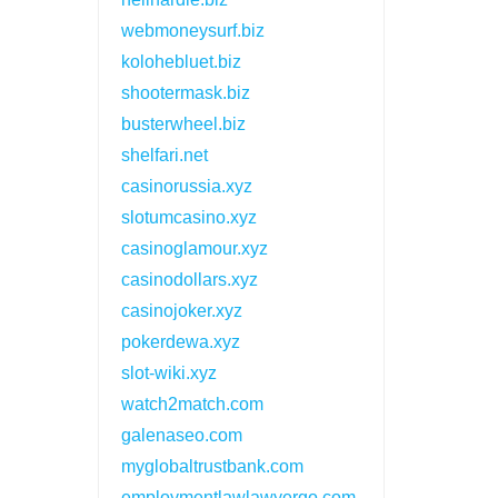
webmoneysurf.biz
kolohebluet.biz
shootermask.biz
busterwheel.biz
shelfari.net
casinorussia.xyz
slotumcasino.xyz
casinoglamour.xyz
casinodollars.xyz
casinojoker.xyz
pokerdewa.xyz
slot-wiki.xyz
watch2match.com
galenaseo.com
myglobaltrustbank.com
employmentlawlawyergo.com