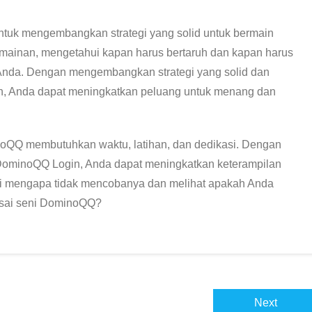
a untuk mengembangkan strategi yang solid untuk bermain
mainan, mengetahui kapan harus bertaruh dan kapan harus
Anda. Dengan mengembangkan strategi yang solid dan
an, Anda dapat meningkatkan peluang untuk menang dan
oQQ membutuhkan waktu, latihan, dan dedikasi. Dengan
 DominoQQ Login, Anda dapat meningkatkan keterampilan
i mengapa tidak mencobanya dan melihat apakah Anda
asai seni DominoQQ?
Next