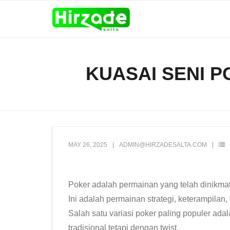
Skip
to
content
KUASAI SENI 
MAY 26, 2025
ADMIN@HIRZADESALTA.COM
Poker adalah permainan yang telah dinikmat
Ini adalah permainan strategi, keterampila
Salah satu variasi poker paling populer a
tradisional tetapi dengan twist.