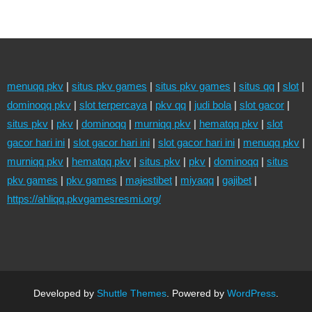
menuqq pkv
|
situs pkv games
|
situs pkv games
|
situs qq
|
slot
|
dominoqq pkv
|
slot terpercaya
|
pkv qq
|
judi bola
|
slot gacor
|
situs pkv
|
pkv
|
dominoqq
|
murniqq pkv
|
hematqq pkv
|
slot
gacor hari ini
|
slot gacor hari ini
|
slot gacor hari ini
|
menuqq pkv
|
murniqq pkv
|
hematqq pkv
|
situs pkv
|
pkv
|
dominoqq
|
situs
pkv games
|
pkv games
|
majestibet
|
miyaqq
|
gajibet
|
https://ahliqq.pkvgamesresmi.org/
Developed by
Shuttle Themes
. Powered by
WordPress
.