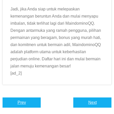
Jadi, jika Anda siap untuk melepaskan
kemenangan beruntun Anda dan mulai menyapu
imbalan, tidak terlihat lagi dari MaindominoQQ.
Dengan antarmuka yang ramah pengguna, pilihan
permainan yang beragam, bonus yang murah hati,
dan komitmen untuk bermain adil, MaindominoQQ
adalah platform utama untuk keberhasilan
perjudian online. Daftar hari ini dan mulai bermain
jalan menuju kemenangan besar!
[ad_2]
Prev
Next