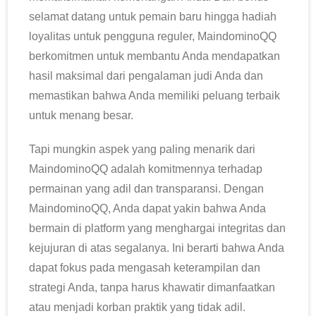
selamat datang untuk pemain baru hingga hadiah
loyalitas untuk pengguna reguler, MaindominoQQ
berkomitmen untuk membantu Anda mendapatkan
hasil maksimal dari pengalaman judi Anda dan
memastikan bahwa Anda memiliki peluang terbaik
untuk menang besar.
Tapi mungkin aspek yang paling menarik dari
MaindominoQQ adalah komitmennya terhadap
permainan yang adil dan transparansi. Dengan
MaindominoQQ, Anda dapat yakin bahwa Anda
bermain di platform yang menghargai integritas dan
kejujuran di atas segalanya. Ini berarti bahwa Anda
dapat fokus pada mengasah keterampilan dan
strategi Anda, tanpa harus khawatir dimanfaatkan
atau menjadi korban praktik yang tidak adil.