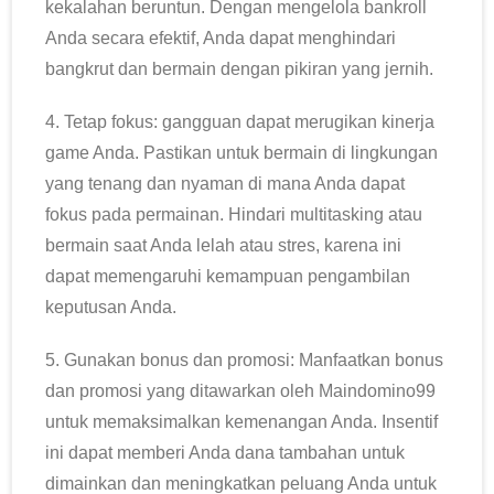
kekalahan beruntun. Dengan mengelola bankroll
Anda secara efektif, Anda dapat menghindari
bangkrut dan bermain dengan pikiran yang jernih.
4. Tetap fokus: gangguan dapat merugikan kinerja
game Anda. Pastikan untuk bermain di lingkungan
yang tenang dan nyaman di mana Anda dapat
fokus pada permainan. Hindari multitasking atau
bermain saat Anda lelah atau stres, karena ini
dapat memengaruhi kemampuan pengambilan
keputusan Anda.
5. Gunakan bonus dan promosi: Manfaatkan bonus
dan promosi yang ditawarkan oleh Maindomino99
untuk memaksimalkan kemenangan Anda. Insentif
ini dapat memberi Anda dana tambahan untuk
dimainkan dan meningkatkan peluang Anda untuk