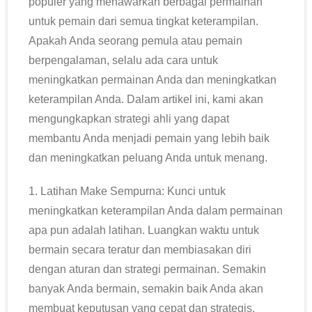
populer yang menawarkan berbagai permainan
untuk pemain dari semua tingkat keterampilan.
Apakah Anda seorang pemula atau pemain
berpengalaman, selalu ada cara untuk
meningkatkan permainan Anda dan meningkatkan
keterampilan Anda. Dalam artikel ini, kami akan
mengungkapkan strategi ahli yang dapat
membantu Anda menjadi pemain yang lebih baik
dan meningkatkan peluang Anda untuk menang.
1. Latihan Make Sempurna: Kunci untuk
meningkatkan keterampilan Anda dalam permainan
apa pun adalah latihan. Luangkan waktu untuk
bermain secara teratur dan membiasakan diri
dengan aturan dan strategi permainan. Semakin
banyak Anda bermain, semakin baik Anda akan
membuat keputusan yang cepat dan strategis.