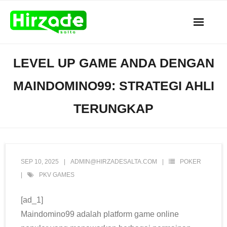
Skip
to
content
LEVEL UP GAME ANDA DENGAN
MAINDOMINO99: STRATEGI AHLI
TERUNGKAP
SEP 10, 2025
ADMIN@HIRZADESALTA.COM
POKER
PKV GAMES
[ad_1]
Maindomino99 adalah platform game online