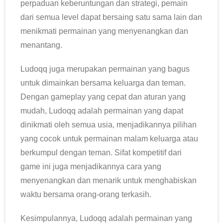
perpaduan keberuntungan dan strategi, pemain
dari semua level dapat bersaing satu sama lain dan
menikmati permainan yang menyenangkan dan
menantang.
Ludoqq juga merupakan permainan yang bagus
untuk dimainkan bersama keluarga dan teman.
Dengan gameplay yang cepat dan aturan yang
mudah, Ludoqq adalah permainan yang dapat
dinikmati oleh semua usia, menjadikannya pilihan
yang cocok untuk permainan malam keluarga atau
berkumpul dengan teman. Sifat kompetitif dari
game ini juga menjadikannya cara yang
menyenangkan dan menarik untuk menghabiskan
waktu bersama orang-orang terkasih.
Kesimpulannya, Ludoqq adalah permainan yang