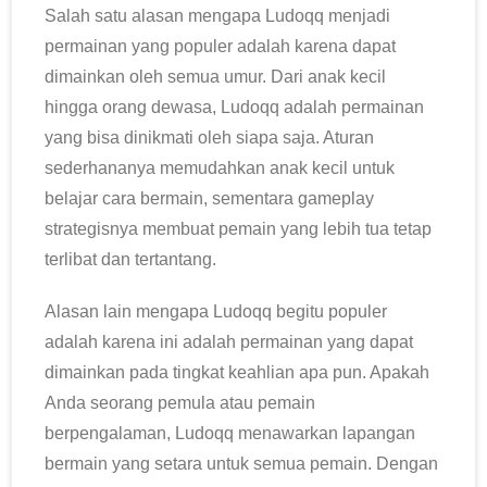
Salah satu alasan mengapa Ludoqq menjadi
permainan yang populer adalah karena dapat
dimainkan oleh semua umur. Dari anak kecil
hingga orang dewasa, Ludoqq adalah permainan
yang bisa dinikmati oleh siapa saja. Aturan
sederhananya memudahkan anak kecil untuk
belajar cara bermain, sementara gameplay
strategisnya membuat pemain yang lebih tua tetap
terlibat dan tertantang.
Alasan lain mengapa Ludoqq begitu populer
adalah karena ini adalah permainan yang dapat
dimainkan pada tingkat keahlian apa pun. Apakah
Anda seorang pemula atau pemain
berpengalaman, Ludoqq menawarkan lapangan
bermain yang setara untuk semua pemain. Dengan