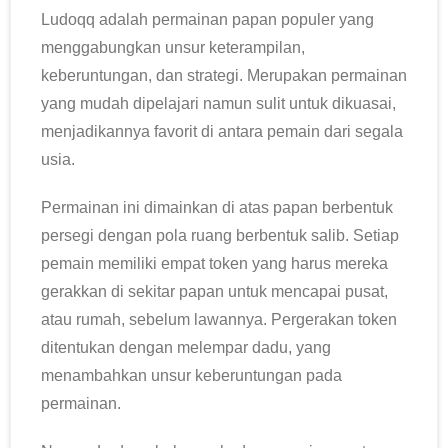
Ludoqq adalah permainan papan populer yang
menggabungkan unsur keterampilan,
keberuntungan, dan strategi. Merupakan permainan
yang mudah dipelajari namun sulit untuk dikuasai,
menjadikannya favorit di antara pemain dari segala
usia.
Permainan ini dimainkan di atas papan berbentuk
persegi dengan pola ruang berbentuk salib. Setiap
pemain memiliki empat token yang harus mereka
gerakkan di sekitar papan untuk mencapai pusat,
atau rumah, sebelum lawannya. Pergerakan token
ditentukan dengan melempar dadu, yang
menambahkan unsur keberuntungan pada
permainan.