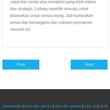
cepat dan santai atau kompetisi yang lebih intens
dan strategis, Ludoqq memiliki sesuatu untuk
ditawarkan untuk semua orang. Jadi kumpulkan
teman dan keluargamu dan cobalah permainan
menarik ini!
Prev
Next
menuqq pkv
|
situs pkv games
|
situs pkv games
|
situs qq
|
slot
|