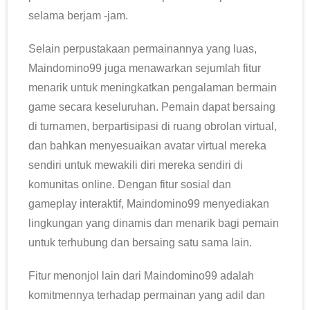
selama berjam -jam.
Selain perpustakaan permainannya yang luas,
Maindomino99 juga menawarkan sejumlah fitur
menarik untuk meningkatkan pengalaman bermain
game secara keseluruhan. Pemain dapat bersaing
di turnamen, berpartisipasi di ruang obrolan virtual,
dan bahkan menyesuaikan avatar virtual mereka
sendiri untuk mewakili diri mereka sendiri di
komunitas online. Dengan fitur sosial dan
gameplay interaktif, Maindomino99 menyediakan
lingkungan yang dinamis dan menarik bagi pemain
untuk terhubung dan bersaing satu sama lain.
Fitur menonjol lain dari Maindomino99 adalah
komitmennya terhadap permainan yang adil dan