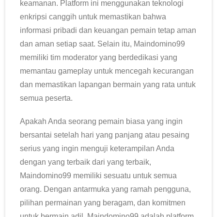
keamanan. Platform ini menggunakan teknologi
enkripsi canggih untuk memastikan bahwa
informasi pribadi dan keuangan pemain tetap aman
dan aman setiap saat. Selain itu, Maindomino99
memiliki tim moderator yang berdedikasi yang
memantau gameplay untuk mencegah kecurangan
dan memastikan lapangan bermain yang rata untuk
semua peserta.
Apakah Anda seorang pemain biasa yang ingin
bersantai setelah hari yang panjang atau pesaing
serius yang ingin menguji keterampilan Anda
dengan yang terbaik dari yang terbaik,
Maindomino99 memiliki sesuatu untuk semua
orang. Dengan antarmuka yang ramah pengguna,
pilihan permainan yang beragam, dan komitmen
untuk bermain adil, Maindomino99 adalah platform