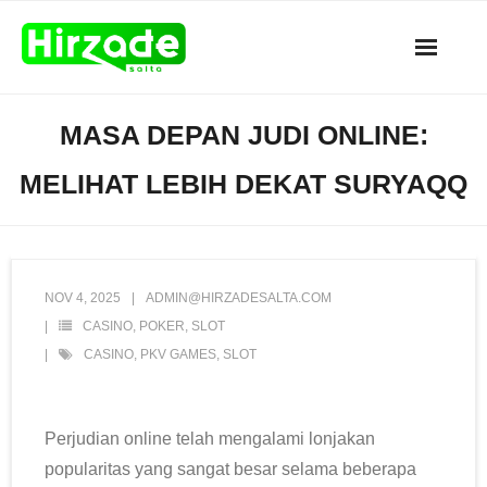
Skip
to
content
MASA DEPAN JUDI ONLINE:
MELIHAT LEBIH DEKAT SURYAQQ
NOV 4, 2025
ADMIN@HIRZADESALTA.COM
CASINO
,
POKER
,
SLOT
CASINO
,
PKV GAMES
,
SLOT
Perjudian online telah mengalami lonjakan
popularitas yang sangat besar selama beberapa