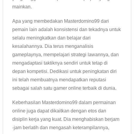
mainkan.
Apa yang membedakan Masterdomino99 dari
pemain lain adalah konsistensi dan tekadnya untuk
selalu meningkatkan dan belajar dari
kesalahannya. Dia terus menganalisis
gameplaynya, mempelajari strategi lawannya, dan
mengadaptasi taktiknya sendiri untuk tetap di
depan kompetisi. Dedikasi untuk peningkatan diri
ini telah membuatnya mendapatkan reputasi
sebagai salah satu gamer online terbaik di dunia.
Keberhasilan Masterdomino99 dalam permainan
online juga dapat dikaitkan dengan etos dan
disiplin kerja yang kuat. Dia menghabiskan berjam
-jam berlatih dan mengasah keterampilannya,