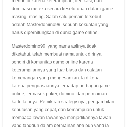
menonjol karena keterampilan, dedikasi, dan
dominasi mereka secara keseluruhan dalam game
masing -masing. Salah satu pemain tersebut
adalah Masterdomino99, sebuah kekuatan yang
harus diperhitungkan di dunia game online.
Masterdomino99, yang nama aslinya tidak
diketahui, telah membuat nama untuk dirinya
sendiri di komunitas game online karena
keterampilannya yang luar biasa dan catatan
kemenangan yang mengesankan. Ia dikenal
karena penguasaannya terhadap berbagai game
online, termasuk poker, domino, dan permainan
kartu lainnya. Pemikiran strategisnya, pengambilan
keputusan yang cepat, dan kemampuan untuk
membaca lawan-lawannya menjadikannya lawan
yang tangguh dalam permainan apa pun yang ia