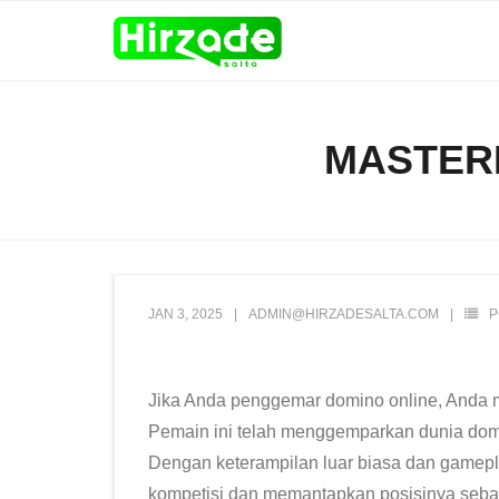
Skip
to
content
MASTERD
JAN 3, 2025
ADMIN@HIRZADESALTA.COM
P
Jika Anda penggemar domino online, Anda 
Pemain ini telah menggemparkan dunia domi
Dengan keterampilan luar biasa dan gamepl
kompetisi dan memantapkan posisinya sebag