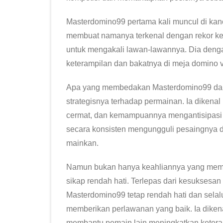
Masterdomino99 pertama kali muncul di kan
membuat namanya terkenal dengan rekor
untuk mengakali lawan-lawannya. Dia den
keterampilan dan bakatnya di meja domino vi
Apa yang membedakan Masterdomino99 dari
strategisnya terhadap permainan. Ia diken
cermat, dan kemampuannya mengantisipasi 
secara konsisten mengungguli pesaingnya d
mainkan.
Namun bukan hanya keahliannya yang membu
sikap rendah hati. Terlepas dari kesuksesa
Masterdomino99 tetap rendah hati dan sela
memberikan perlawanan yang baik. Ia dike
membantu pemain lain meningkatkan ketera