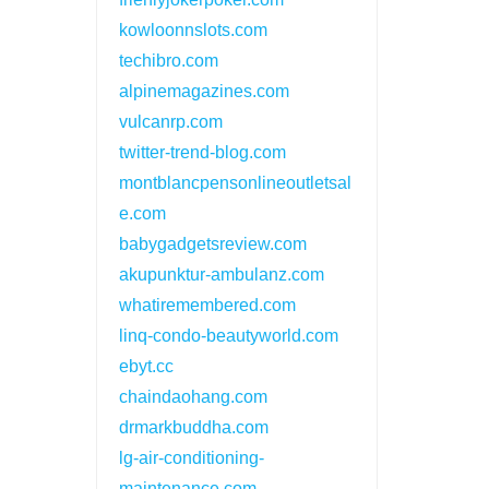
kowloonnslots.com
techibro.com
alpinemagazines.com
vulcanrp.com
twitter-trend-blog.com
montblancpensonlineoutletsal
e.com
babygadgetsreview.com
akupunktur-ambulanz.com
whatiremembered.com
linq-condo-beautyworld.com
ebyt.cc
chaindaohang.com
drmarkbuddha.com
lg-air-conditioning-
maintenance.com