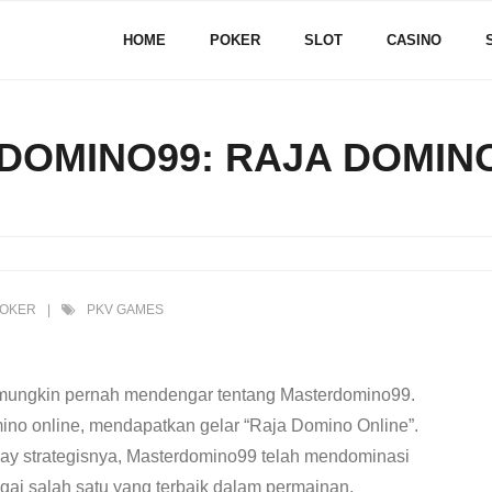
HOME
POKER
SLOT
CASINO
OMINO99: RAJA DOMIN
OKER
PKV GAMES
mungkin pernah mendengar tentang Masterdomino99.
no online, mendapatkan gelar “Raja Domino Online”.
ay strategisnya, Masterdomino99 telah mendominasi
ai salah satu yang terbaik dalam permainan.