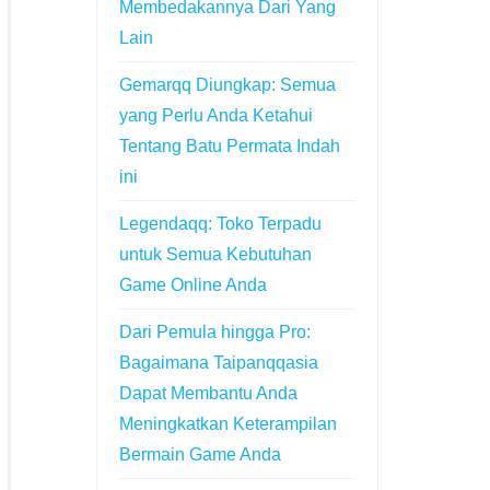
Membedakannya Dari Yang
Lain
Gemarqq Diungkap: Semua
yang Perlu Anda Ketahui
Tentang Batu Permata Indah
ini
Legendaqq: Toko Terpadu
untuk Semua Kebutuhan
Game Online Anda
Dari Pemula hingga Pro:
Bagaimana Taipanqqasia
Dapat Membantu Anda
Meningkatkan Keterampilan
Bermain Game Anda