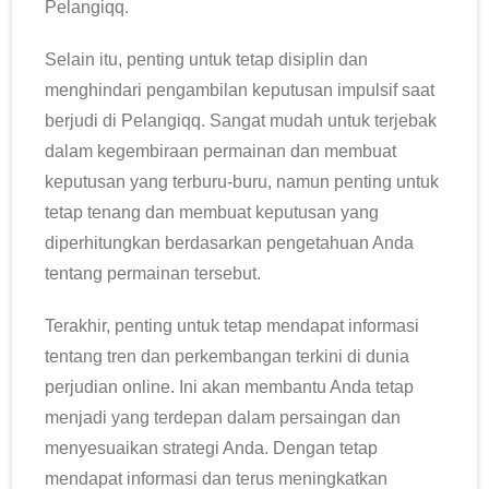
Pelangiqq.
Selain itu, penting untuk tetap disiplin dan
menghindari pengambilan keputusan impulsif saat
berjudi di Pelangiqq. Sangat mudah untuk terjebak
dalam kegembiraan permainan dan membuat
keputusan yang terburu-buru, namun penting untuk
tetap tenang dan membuat keputusan yang
diperhitungkan berdasarkan pengetahuan Anda
tentang permainan tersebut.
Terakhir, penting untuk tetap mendapat informasi
tentang tren dan perkembangan terkini di dunia
perjudian online. Ini akan membantu Anda tetap
menjadi yang terdepan dalam persaingan dan
menyesuaikan strategi Anda. Dengan tetap
mendapat informasi dan terus meningkatkan