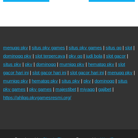
menuqq pkv
|
situs pkv games
|
situs pkv games
|
situs qq
|
slot
|
dominoqq pkv
|
slot terpercaya
|
pkv qq
|
judi bola
|
slot gacor
|
situs pkv
|
pkv
|
dominoqq
|
murniqq pkv
|
hematqq pkv
|
slot
gacor hari ini
|
slot gacor hari ini
|
slot gacor hari ini
|
menuqq pkv
|
murniqq pkv
|
hematqq pkv
|
situs pkv
|
pkv
|
dominoqq
|
situs
pkv games
|
pkv games
|
majestibet
|
miyaqq
|
gajibet
|
https://ahliqq.pkvgamesresmi.org/