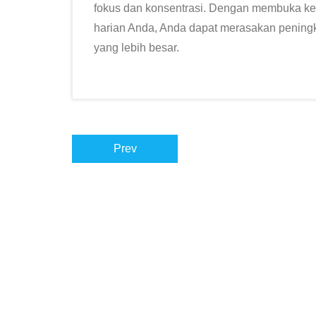
fokus dan konsentrasi. Dengan membuka k
harian Anda, Anda dapat merasakan peningkat
yang lebih besar.
Prev