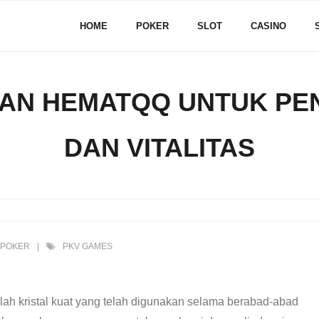
HOME
POKER
SLOT
CASINO
AN HEMATQQ UNTUK PEN
DAN VITALITAS
POKER
PKV GAMES
lah kristal kuat yang telah digunakan selama berabad-abad