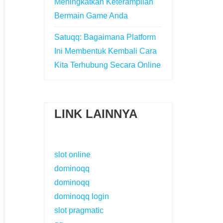
Meningkatkan Keterampilan
Bermain Game Anda
Satuqq: Bagaimana Platform
Ini Membentuk Kembali Cara
Kita Terhubung Secara Online
LINK LAINNYA
slot online
dominoqq
dominoqq
dominoqq login
slot pragmatic