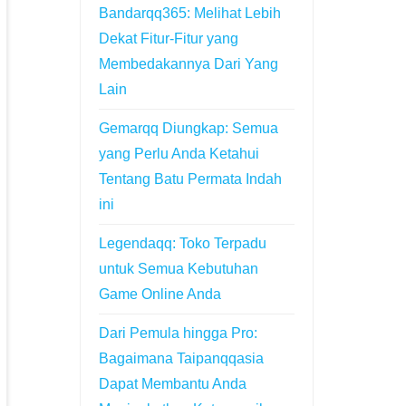
Bandarqq365: Melihat Lebih
Dekat Fitur-Fitur yang
Membedakannya Dari Yang
Lain
Gemarqq Diungkap: Semua
yang Perlu Anda Ketahui
Tentang Batu Permata Indah
ini
Legendaqq: Toko Terpadu
untuk Semua Kebutuhan
Game Online Anda
Dari Pemula hingga Pro:
Bagaimana Taipanqqasia
Dapat Membantu Anda