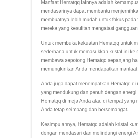
Manfaat Hematqq lainnya adalah kemampuan
mendasarinya dapat membantu menjernihkan
membuatnya lebih mudah untuk fokus pada tu
mereka yang kesulitan mengatasi gangguan a
Untuk membuka kekuatan Hematqq untuk meni
sederhana untuk memasukkan kristal ini ke d
membawa sepotong Hematqq sepanjang hari, 
memungkinkan Anda mendapatkan manfaat d
Anda juga dapat menempatkan Hematqq di r
yang mendukung dan penuh dengan energi
Hematqq di meja Anda atau di tempat yang
Anda tetap seimbang dan bersemangat.
Kesimpulannya, Hematqq adalah kristal kua
dengan mendasari dan melindungi energi An