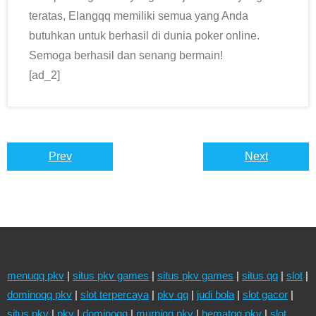
teratas, Elangqq memiliki semua yang Anda
butuhkan untuk berhasil di dunia poker online.
Semoga berhasil dan senang bermain!
[ad_2]
Prev
Next
menuqq pkv
|
situs pkv games
|
situs pkv games
|
situs qq
|
slot
|
dominoqq pkv
|
slot terpercaya
|
pkv qq
|
judi bola
|
slot gacor
|
situs pkv
|
pkv
|
dominoqq
|
murniqq pkv
|
hematqq pkv
|
slot