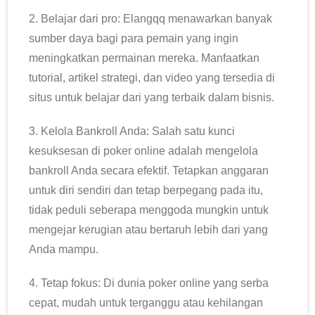
2. Belajar dari pro: Elangqq menawarkan banyak
sumber daya bagi para pemain yang ingin
meningkatkan permainan mereka. Manfaatkan
tutorial, artikel strategi, dan video yang tersedia di
situs untuk belajar dari yang terbaik dalam bisnis.
3. Kelola Bankroll Anda: Salah satu kunci
kesuksesan di poker online adalah mengelola
bankroll Anda secara efektif. Tetapkan anggaran
untuk diri sendiri dan tetap berpegang pada itu,
tidak peduli seberapa menggoda mungkin untuk
mengejar kerugian atau bertaruh lebih dari yang
Anda mampu.
4. Tetap fokus: Di dunia poker online yang serba
cepat, mudah untuk terganggu atau kehilangan