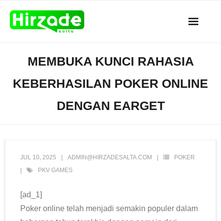
Skip
to
content
MEMBUKA KUNCI RAHASIA
KEBERHASILAN POKER ONLINE
DENGAN EARGET
JUL 10, 2025
ADMIN@HIRZADESALTA.COM
POKER
PKV GAMES
[ad_1]
Poker online telah menjadi semakin populer dalam