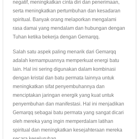
negatif, meningkatkan cinta diri dan penerimaan,
serta meningkatkan pertumbuhan dan kesadaran
spiritual. Banyak orang melaporkan mengalami
rasa damai yang mendalam dan hubungan dengan
Tuhan ketika bekerja dengan Gemarqq.
Salah satu aspek paling menarik dari Gemarqq
adalah kemampuannya memperkuat energi batu
lain. Hal ini sering digunakan dalam kombinasi
dengan kristal dan batu permata lainnya untuk
meningkatkan sifat penyembuhannya dan
menciptakan jaringan energik yang kuat untuk
penyembuhan dan manifestasi. Hal ini menjadikan
Gemarqq sebagai batu permata yang sangat dicari
oleh mereka yang ingin memperdalam latihan
spiritual dan meningkatkan kesejahteraan mereka
secara keseluruhan.