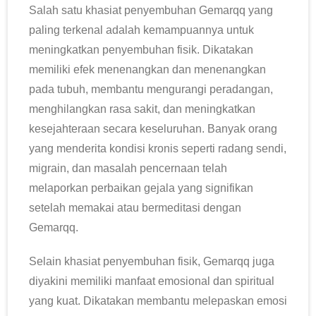
Salah satu khasiat penyembuhan Gemarqq yang
paling terkenal adalah kemampuannya untuk
meningkatkan penyembuhan fisik. Dikatakan
memiliki efek menenangkan dan menenangkan
pada tubuh, membantu mengurangi peradangan,
menghilangkan rasa sakit, dan meningkatkan
kesejahteraan secara keseluruhan. Banyak orang
yang menderita kondisi kronis seperti radang sendi,
migrain, dan masalah pencernaan telah
melaporkan perbaikan gejala yang signifikan
setelah memakai atau bermeditasi dengan
Gemarqq.
Selain khasiat penyembuhan fisik, Gemarqq juga
diyakini memiliki manfaat emosional dan spiritual
yang kuat. Dikatakan membantu melepaskan emosi