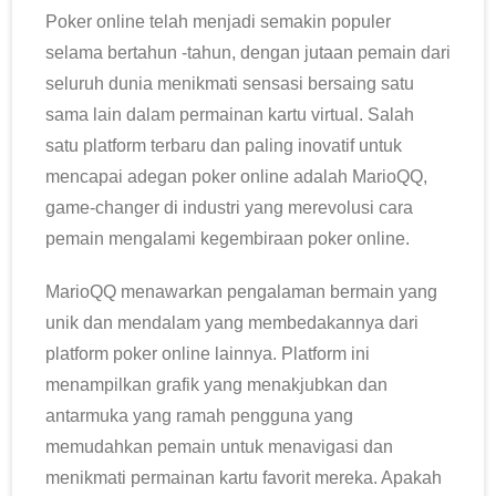
Poker online telah menjadi semakin populer
selama bertahun -tahun, dengan jutaan pemain dari
seluruh dunia menikmati sensasi bersaing satu
sama lain dalam permainan kartu virtual. Salah
satu platform terbaru dan paling inovatif untuk
mencapai adegan poker online adalah MarioQQ,
game-changer di industri yang merevolusi cara
pemain mengalami kegembiraan poker online.
MarioQQ menawarkan pengalaman bermain yang
unik dan mendalam yang membedakannya dari
platform poker online lainnya. Platform ini
menampilkan grafik yang menakjubkan dan
antarmuka yang ramah pengguna yang
memudahkan pemain untuk menavigasi dan
menikmati permainan kartu favorit mereka. Apakah