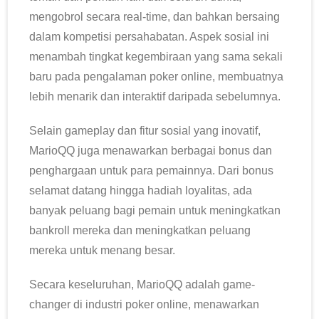
mengobrol secara real-time, dan bahkan bersaing
dalam kompetisi persahabatan. Aspek sosial ini
menambah tingkat kegembiraan yang sama sekali
baru pada pengalaman poker online, membuatnya
lebih menarik dan interaktif daripada sebelumnya.
Selain gameplay dan fitur sosial yang inovatif,
MarioQQ juga menawarkan berbagai bonus dan
penghargaan untuk para pemainnya. Dari bonus
selamat datang hingga hadiah loyalitas, ada
banyak peluang bagi pemain untuk meningkatkan
bankroll mereka dan meningkatkan peluang
mereka untuk menang besar.
Secara keseluruhan, MarioQQ adalah game-
changer di industri poker online, menawarkan