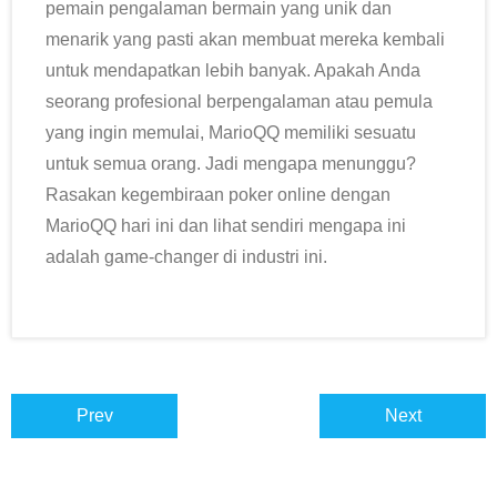
pemain pengalaman bermain yang unik dan
menarik yang pasti akan membuat mereka kembali
untuk mendapatkan lebih banyak. Apakah Anda
seorang profesional berpengalaman atau pemula
yang ingin memulai, MarioQQ memiliki sesuatu
untuk semua orang. Jadi mengapa menunggu?
Rasakan kegembiraan poker online dengan
MarioQQ hari ini dan lihat sendiri mengapa ini
adalah game-changer di industri ini.
Prev
Next