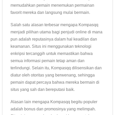
memudahkan pemain menemukan permainan
favorit mereka dan langsung mulai bermain.
Salah satu alasan terbesar mengapa Kompasqq
menjadi pilihan utama bagi penjudi online di mana
pun adalah reputasinya dalam hal keadilan dan
keamanan. Situs ini menggunakan teknologi
enkripsi tercanggih untuk memastikan bahwa
semua informasi pemain tetap aman dan
terlindungi. Selain itu, Kompasqq dilisensikan dan
diatur oleh otoritas yang berwenang, sehingga
pemain dapat percaya bahwa mereka bermain di
situs yang sah dan bereputasi baik.
Alasan lain mengapa Kompasqq begitu populer
adalah bonus dan promosinya yang melimpah.