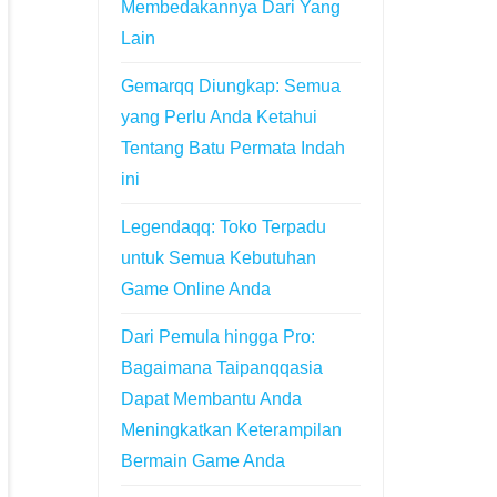
Membedakannya Dari Yang
Lain
Gemarqq Diungkap: Semua
yang Perlu Anda Ketahui
Tentang Batu Permata Indah
ini
Legendaqq: Toko Terpadu
untuk Semua Kebutuhan
Game Online Anda
Dari Pemula hingga Pro:
Bagaimana Taipanqqasia
Dapat Membantu Anda
Meningkatkan Keterampilan
Bermain Game Anda