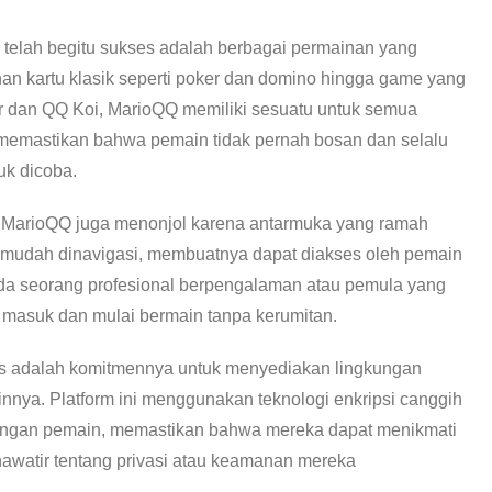
telah begitu sukses adalah berbagai permainan yang
an kartu klasik seperti poker dan domino hingga game yang
ter dan QQ Koi, MarioQQ memiliki sesuatu untuk semua
 memastikan bahwa pemain tidak pernah bosan dan selalu
uk dicoba.
 MarioQQ juga menonjol karena antarmuka yang ramah
ni mudah dinavigasi, membuatnya dapat diakses oleh pemain
nda seorang profesional berpengalaman atau pemula yang
asuk dan mulai bermain tanpa kerumitan.
s adalah komitmennya untuk menyediakan lingkungan
ya. Platform ini menggunakan teknologi enkripsi canggih
euangan pemain, memastikan bahwa mereka dapat menikmati
watir tentang privasi atau keamanan mereka