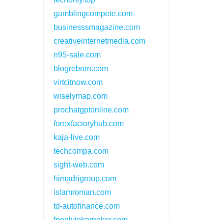
gamblingcompete.com
businesssmagazine.com
creativeinternetmedia.com
n95-sale.com
blogreborn.com
virtcitnow.com
wiselymap.com
prochatgptonline.com
forexfactoryhub.com
kaja-live.com
techcompa.com
sight-web.com
himadrigroup.com
islamroman.com
td-autofinance.com
frienlyjokerpoker.com