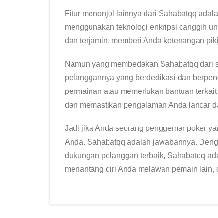
Fitur menonjol lainnya dari Sahabatqq adala
menggunakan teknologi enkripsi canggih u
dan terjamin, memberi Anda ketenangan pik
Namun yang membedakan Sahabatqq dari sit
pelanggannya yang berdedikasi dan berpeng
permainan atau memerlukan bantuan terkait 
dan memastikan pengalaman Anda lancar 
Jadi jika Anda seorang penggemar poker yan
Anda, Sahabatqq adalah jawabannya. Denga
dukungan pelanggan terbaik, Sahabatqq ada
menantang diri Anda melawan pemain lain, 