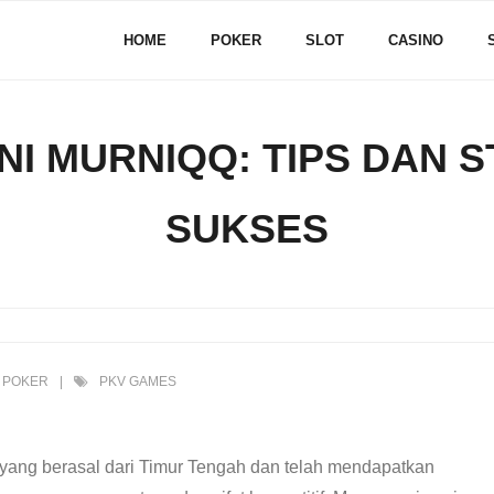
HOME
POKER
SLOT
CASINO
I MURNIQQ: TIPS DAN 
SUKSES
POKER
PKV GAMES
yang berasal dari Timur Tengah dan telah mendapatkan