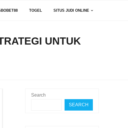
SBOBET88
TOGEL
SITUS JUDI ONLINE
STRATEGI UNTUK
Search
SEARCH