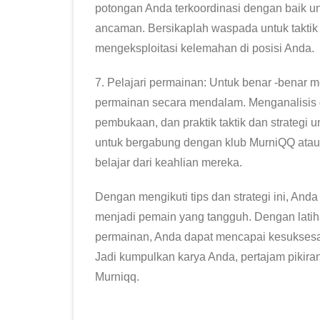
potongan Anda terkoordinasi dengan baik u
ancaman. Bersikaplah waspada untuk taktik s
mengeksploitasi kelemahan di posisi Anda.
7. Pelajari permainan: Untuk benar -benar 
permainan secara mendalam. Menganalisis g
pembukaan, dan praktik taktik dan strategi
untuk bergabung dengan klub MurniQQ atau 
belajar dari keahlian mereka.
Dengan mengikuti tips dan strategi ini, An
menjadi pemain yang tangguh. Dengan lati
permainan, Anda dapat mencapai kesuksesa
Jadi kumpulkan karya Anda, pertajam pikir
Murniqq.