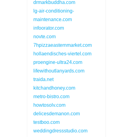
drmarkbuddha.com
lg-air-conditioning-
maintenance.com
infoorator.com
novte.com
7hpizzaeasternmarket.com
hollaendisches-viertel.com
proengine-ultra24.com
lifewithoutlanyards.com
traida.net
kitchandhoney.com
metro-bistro.com
howtosolv.com
delicesdemanon.com
testboo.com
weddingdressstudio.com