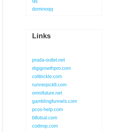
qq
dominoqq
Links
prada-outlet.net
digigrowthpro.com
colttrickle.com
runnerpickfr.com
omnifuture.net
gamblingfunnels.com
pcos-help.com
btfutsal.com
codirop.com