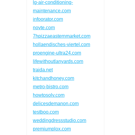
lg-air-conditioning-
maintenance.com
infoorator.com
novte.com
7hpizzaeasternmarket.com
hollaendisches-viertel.com
proengine-ultra24.com
lifewithoutlanyards.com
traida.net
kitchandhoney.com
metro-bistro.com
howtosolv.com
delicesdemanon.com
testboo.com
weddingdressstudio.com
premiumplox.com