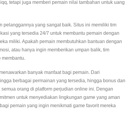
q, tetapi juga memberi pemain nilai tambahan untuk uang
n pelanggannya yang sangat baik. Situs ini memiliki tim
ikasi yang tersedia 24/7 untuk membantu pemain dengan
reka miliki. Apakah pemain membutuhkan bantuan dengan
mosi, atau hanya ingin memberikan umpan balik, tim
ap membantu.
 menawarkan banyak manfaat bagi pemain. Dari
ingga berbagai permainan yang tersedia, hingga bonus dan
 semua orang di platform perjudian online ini. Dengan
komitmen untuk menyediakan lingkungan game yang aman
bagi pemain yang ingin menikmati game favorit mereka