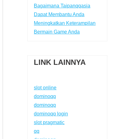
Bagaimana Taipanqqasia
Dapat Membantu Anda
Meningkatkan Keterampilan
Bermain Game Anda
LINK LAINNYA
slot online
dominoqq
dominoqq
dominoqq login
slot pragmatic
qq