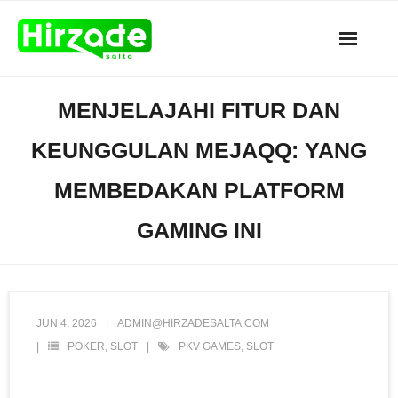
Skip
to
content
MENJELAJAHI FITUR DAN
KEUNGGULAN MEJAQQ: YANG
MEMBEDAKAN PLATFORM
GAMING INI
JUN 4, 2026
ADMIN@HIRZADESALTA.COM
POKER
,
SLOT
PKV GAMES
,
SLOT