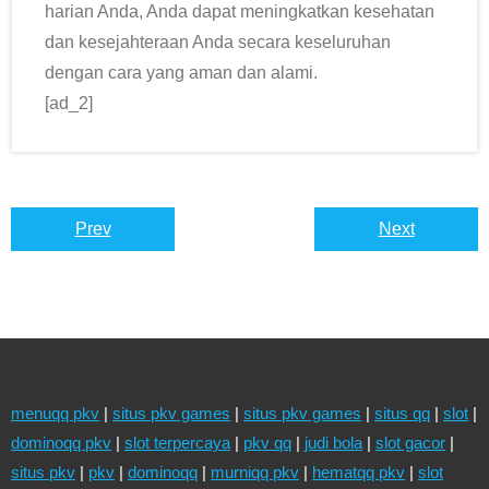
harian Anda, Anda dapat meningkatkan kesehatan
dan kesejahteraan Anda secara keseluruhan
dengan cara yang aman dan alami.
[ad_2]
Prev
Next
menuqq pkv
|
situs pkv games
|
situs pkv games
|
situs qq
|
slot
|
dominoqq pkv
|
slot terpercaya
|
pkv qq
|
judi bola
|
slot gacor
|
situs pkv
|
pkv
|
dominoqq
|
murniqq pkv
|
hematqq pkv
|
slot