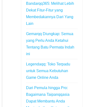
Bandarqq365: Melihat Lebih
Dekat Fitur-Fitur yang
Membedakannya Dari Yang
Lain
Gemarqq Diungkap: Semua
yang Perlu Anda Ketahui
Tentang Batu Permata Indah
ini
Legendaqq: Toko Terpadu
untuk Semua Kebutuhan
Game Online Anda
Dari Pemula hingga Pro:
Bagaimana Taipanqqasia
Dapat Membantu Anda