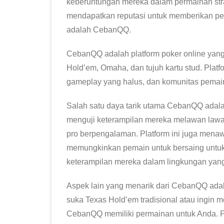
keberuntungan mereka dalam permainan strat
mendapatkan reputasi untuk memberikan p
adalah CebanQQ.
CebanQQ adalah platform poker online yan
Hold’em, Omaha, dan tujuh kartu stud. Plat
gameplay yang halus, dan komunitas pemain
Salah satu daya tarik utama CebanQQ adala
menguji keterampilan mereka melawan lawan 
pro berpengalaman. Platform ini juga mena
memungkinkan pemain untuk bersaing untu
keterampilan mereka dalam lingkungan yang 
Aspek lain yang menarik dari CebanQQ adal
suka Texas Hold’em tradisional atau ingin m
CebanQQ memiliki permainan untuk Anda. Pl