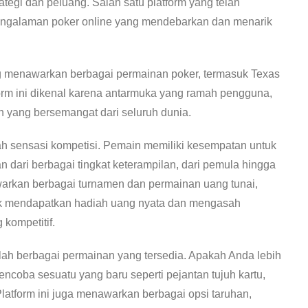
egi dan peluang. Salah satu platform yang telah
engalaman poker online yang mendebarkan dan menarik
g menawarkan berbagai permainan poker, termasuk Texas
form ini dikenal karena antarmuka yang ramah pengguna,
 yang bersemangat dari seluruh dunia.
h sensasi kompetisi. Pemain memiliki kesempatan untuk
dari berbagai tingkat keterampilan, dari pemula hingga
warkan berbagai turnamen dan permainan uang tunai,
k mendapatkan hadiah uang nyata dan mengasah
kompetitif.
ah berbagai permainan yang tersedia. Apakah Anda lebih
encoba sesuatu yang baru seperti pejantan tujuh kartu,
atform ini juga menawarkan berbagai opsi taruhan,