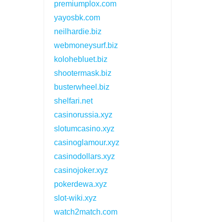
premiumplox.com
yayosbk.com
neilhardie.biz
webmoneysurf.biz
kolohebluet.biz
shootermask.biz
busterwheel.biz
shelfari.net
casinorussia.xyz
slotumcasino.xyz
casinoglamour.xyz
casinodollars.xyz
casinojoker.xyz
pokerdewa.xyz
slot-wiki.xyz
watch2match.com