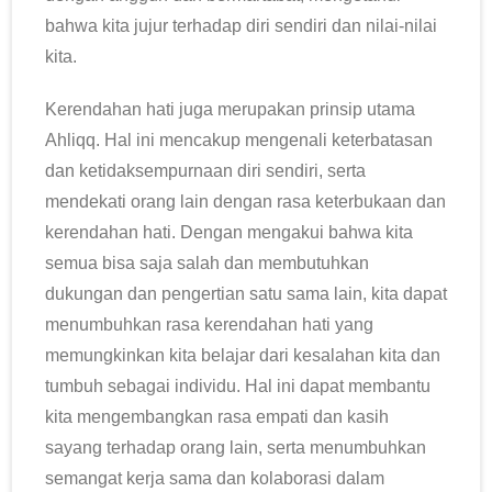
bahwa kita jujur ​​terhadap diri sendiri dan nilai-nilai
kita.
Kerendahan hati juga merupakan prinsip utama
Ahliqq. Hal ini mencakup mengenali keterbatasan
dan ketidaksempurnaan diri sendiri, serta
mendekati orang lain dengan rasa keterbukaan dan
kerendahan hati. Dengan mengakui bahwa kita
semua bisa saja salah dan membutuhkan
dukungan dan pengertian satu sama lain, kita dapat
menumbuhkan rasa kerendahan hati yang
memungkinkan kita belajar dari kesalahan kita dan
tumbuh sebagai individu. Hal ini dapat membantu
kita mengembangkan rasa empati dan kasih
sayang terhadap orang lain, serta menumbuhkan
semangat kerja sama dan kolaborasi dalam