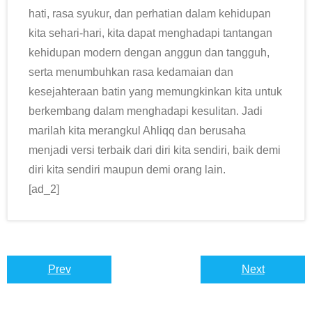
hati, rasa syukur, dan perhatian dalam kehidupan
kita sehari-hari, kita dapat menghadapi tantangan
kehidupan modern dengan anggun dan tangguh,
serta menumbuhkan rasa kedamaian dan
kesejahteraan batin yang memungkinkan kita untuk
berkembang dalam menghadapi kesulitan. Jadi
marilah kita merangkul Ahliqq dan berusaha
menjadi versi terbaik dari diri kita sendiri, baik demi
diri kita sendiri maupun demi orang lain.
[ad_2]
Prev
Next