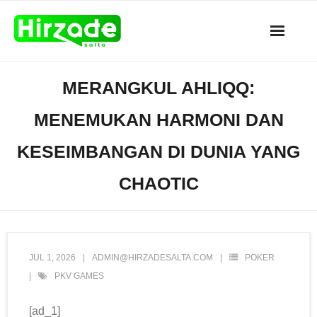
Skip
to
content
MERANGKUL AHLIQQ:
MENEMUKAN HARMONI DAN
KESEIMBANGAN DI DUNIA YANG
CHAOTIC
JUL 1, 2026
ADMIN@HIRZADESALTA.COM
POKER
PKV GAMES
[ad_1]