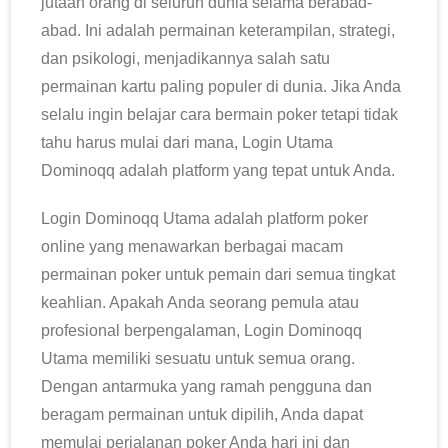
jutaan orang di seluruh dunia selama berabad-
abad. Ini adalah permainan keterampilan, strategi,
dan psikologi, menjadikannya salah satu
permainan kartu paling populer di dunia. Jika Anda
selalu ingin belajar cara bermain poker tetapi tidak
tahu harus mulai dari mana, Login Utama
Dominoqq adalah platform yang tepat untuk Anda.
Login Dominoqq Utama adalah platform poker
online yang menawarkan berbagai macam
permainan poker untuk pemain dari semua tingkat
keahlian. Apakah Anda seorang pemula atau
profesional berpengalaman, Login Dominoqq
Utama memiliki sesuatu untuk semua orang.
Dengan antarmuka yang ramah pengguna dan
beragam permainan untuk dipilih, Anda dapat
memulai perjalanan poker Anda hari ini dan