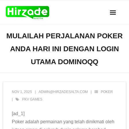
Skip
to
content
MULAILAH PERJALANAN POKER
ANDA HARI INI DENGAN LOGIN
UTAMA DOMINOQQ
NOV 1, 2025
ADMIN@HIRZADESALTA.COM
POKER
PKV GAMES
[ad_1]
Poker adalah permainan yang telah dinikmati oleh