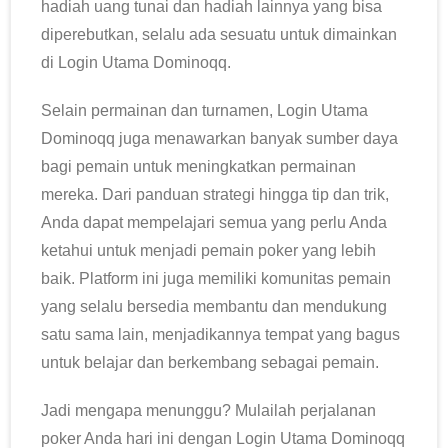
hadiah uang tunai dan hadiah lainnya yang bisa
diperebutkan, selalu ada sesuatu untuk dimainkan
di Login Utama Dominoqq.
Selain permainan dan turnamen, Login Utama
Dominoqq juga menawarkan banyak sumber daya
bagi pemain untuk meningkatkan permainan
mereka. Dari panduan strategi hingga tip dan trik,
Anda dapat mempelajari semua yang perlu Anda
ketahui untuk menjadi pemain poker yang lebih
baik. Platform ini juga memiliki komunitas pemain
yang selalu bersedia membantu dan mendukung
satu sama lain, menjadikannya tempat yang bagus
untuk belajar dan berkembang sebagai pemain.
Jadi mengapa menunggu? Mulailah perjalanan
poker Anda hari ini dengan Login Utama Dominoqq