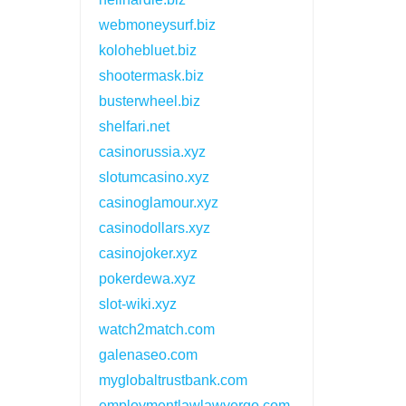
webmoneysurf.biz
kolohebluet.biz
shootermask.biz
busterwheel.biz
shelfari.net
casinorussia.xyz
slotumcasino.xyz
casinoglamour.xyz
casinodollars.xyz
casinojoker.xyz
pokerdewa.xyz
slot-wiki.xyz
watch2match.com
galenaseo.com
myglobaltrustbank.com
employmentlawlawyergo.com