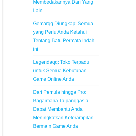
Membedakannya Dari Yang
Lain
Gemarqq Diungkap: Semua
yang Perlu Anda Ketahui
Tentang Batu Permata Indah
ini
Legendaqq: Toko Terpadu
untuk Semua Kebutuhan
Game Online Anda
Dari Pemula hingga Pro:
Bagaimana Taipanqqasia
Dapat Membantu Anda
Meningkatkan Keterampilan
Bermain Game Anda