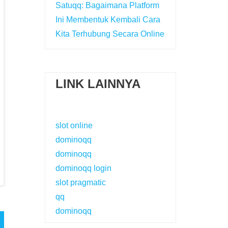
Satuqq: Bagaimana Platform
Ini Membentuk Kembali Cara
Kita Terhubung Secara Online
LINK LAINNYA
slot online
dominoqq
dominoqq
dominoqq login
slot pragmatic
qq
dominoqq