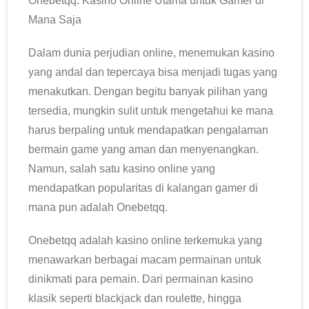
Onebetqq: Kasino Online Utama untuk Gamer di
Mana Saja
Dalam dunia perjudian online, menemukan kasino
yang andal dan tepercaya bisa menjadi tugas yang
menakutkan. Dengan begitu banyak pilihan yang
tersedia, mungkin sulit untuk mengetahui ke mana
harus berpaling untuk mendapatkan pengalaman
bermain game yang aman dan menyenangkan.
Namun, salah satu kasino online yang
mendapatkan popularitas di kalangan gamer di
mana pun adalah Onebetqq.
Onebetqq adalah kasino online terkemuka yang
menawarkan berbagai macam permainan untuk
dinikmati para pemain. Dari permainan kasino
klasik seperti blackjack dan roulette, hingga