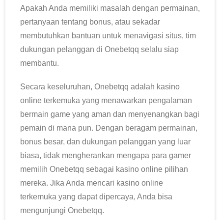
Apakah Anda memiliki masalah dengan permainan,
pertanyaan tentang bonus, atau sekadar
membutuhkan bantuan untuk menavigasi situs, tim
dukungan pelanggan di Onebetqq selalu siap
membantu.
Secara keseluruhan, Onebetqq adalah kasino
online terkemuka yang menawarkan pengalaman
bermain game yang aman dan menyenangkan bagi
pemain di mana pun. Dengan beragam permainan,
bonus besar, dan dukungan pelanggan yang luar
biasa, tidak mengherankan mengapa para gamer
memilih Onebetqq sebagai kasino online pilihan
mereka. Jika Anda mencari kasino online
terkemuka yang dapat dipercaya, Anda bisa
mengunjungi Onebetqq.