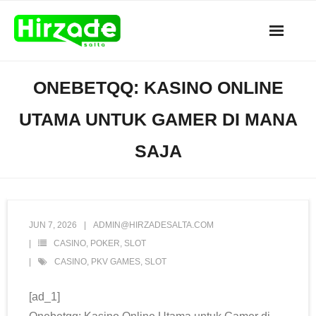
Skip
to
content
ONEBETQQ: KASINO ONLINE
UTAMA UNTUK GAMER DI MANA
SAJA
JUN 7, 2026
ADMIN@HIRZADESALTA.COM
CASINO
,
POKER
,
SLOT
CASINO
,
PKV GAMES
,
SLOT
[ad_1]