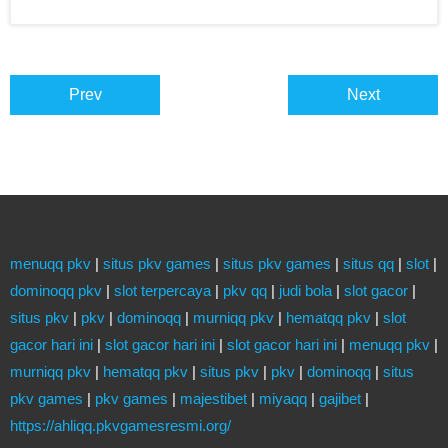
Prev
Next
menuqq pkv
|
situs pkv games
|
situs pkv games
|
situs qq
|
slot
|
dominoqq pkv
|
slot terpercaya
|
pkv qq
|
judi bola
|
slot gacor
|
situs pkv
|
pkv
|
dominoqq
|
murniqq pkv
|
hematqq pkv
|
slot
gacor hari ini
|
slot gacor hari ini
|
slot gacor hari ini
|
menuqq pkv
|
murniqq pkv
|
hematqq pkv
|
situs pkv
|
pkv
|
dominoqq
|
situs
pkv games
|
pkv games
|
majestibet
|
miyaqq
|
gajibet
|
https://ahliqq.pkvgamesresmi.org/