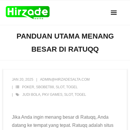
Skip
to
content
PANDUAN UTAMA MENANG
BESAR DI RATUQQ
JAN 20, 2025
ADMIN@HIRZADESALTA.COM
POKER
,
SBOBET88
,
SLOT
,
TOGEL
JUDI BOLA
,
PKV GAMES
,
SLOT
,
TOGEL
Jika Anda ingin menang besar di Ratuqq, Anda
datang ke tempat yang tepat. Ratuqq adalah situs