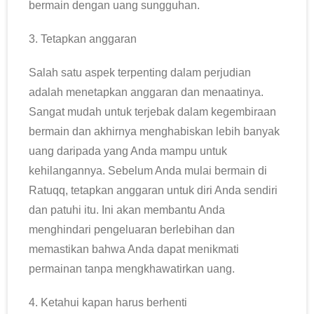
bermain dengan uang sungguhan.
3. Tetapkan anggaran
Salah satu aspek terpenting dalam perjudian
adalah menetapkan anggaran dan menaatinya.
Sangat mudah untuk terjebak dalam kegembiraan
bermain dan akhirnya menghabiskan lebih banyak
uang daripada yang Anda mampu untuk
kehilangannya. Sebelum Anda mulai bermain di
Ratuqq, tetapkan anggaran untuk diri Anda sendiri
dan patuhi itu. Ini akan membantu Anda
menghindari pengeluaran berlebihan dan
memastikan bahwa Anda dapat menikmati
permainan tanpa mengkhawatirkan uang.
4. Ketahui kapan harus berhenti