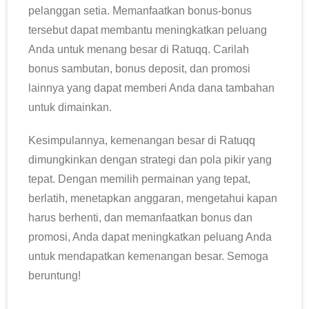
pelanggan setia. Memanfaatkan bonus-bonus
tersebut dapat membantu meningkatkan peluang
Anda untuk menang besar di Ratuqq. Carilah
bonus sambutan, bonus deposit, dan promosi
lainnya yang dapat memberi Anda dana tambahan
untuk dimainkan.
Kesimpulannya, kemenangan besar di Ratuqq
dimungkinkan dengan strategi dan pola pikir yang
tepat. Dengan memilih permainan yang tepat,
berlatih, menetapkan anggaran, mengetahui kapan
harus berhenti, dan memanfaatkan bonus dan
promosi, Anda dapat meningkatkan peluang Anda
untuk mendapatkan kemenangan besar. Semoga
beruntung!