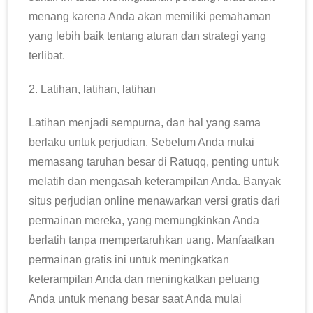
menang karena Anda akan memiliki pemahaman
yang lebih baik tentang aturan dan strategi yang
terlibat.
2. Latihan, latihan, latihan
Latihan menjadi sempurna, dan hal yang sama
berlaku untuk perjudian. Sebelum Anda mulai
memasang taruhan besar di Ratuqq, penting untuk
melatih dan mengasah keterampilan Anda. Banyak
situs perjudian online menawarkan versi gratis dari
permainan mereka, yang memungkinkan Anda
berlatih tanpa mempertaruhkan uang. Manfaatkan
permainan gratis ini untuk meningkatkan
keterampilan Anda dan meningkatkan peluang
Anda untuk menang besar saat Anda mulai