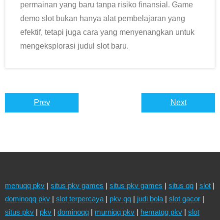
permainan yang baru tanpa risiko finansial. Game
demo slot bukan hanya alat pembelajaran yang
efektif, tetapi juga cara yang menyenangkan untuk
mengeksplorasi judul slot baru.
Prev
Next
menuqq pkv
|
situs pkv games
|
situs pkv games
|
situs qq
|
slot
|
dominoqq pkv
|
slot terpercaya
|
pkv qq
|
judi bola
|
slot gacor
|
situs pkv
|
pkv
|
dominoqq
|
murniqq pkv
|
hematqq pkv
|
slot