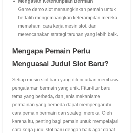
Mengasah Keterampilan Bermain
Game demo slot memungkinkan pemain untuk
berlatih mengembangkan keterampilan mereka,
memahami cara kerja mesin slot, dan
merencanakan strategi taruhan yang lebih baik.
Mengapa Pemain Perlu
Menguasai Judul Slot Baru?
Setiap mesin slot baru yang diluncurkan membawa
pengalaman bermain yang unik. Fitur-fitur baru,
tema yang berbeda, dan jenis mekanisme
permainan yang berbeda dapat mempengaruhi
cara pemain bermain dan strategi mereka. Oleh
karena itu, penting bagi pemain untuk mempelajari
cara kerja judul slot baru dengan baik agar dapat