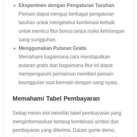
Eksperimen dengan Pengaturan Taruhan
Pemain dapat menguji berbagai pengaturan
taruhan untuk mengetahui kombinasi terbaik
untuk memicu fitur bonus tanpa risiko kehilangan
uang sungguhan.
Menggunakan Putaran Gratis
Memahami bagaimana cara mendapatkan
putaran gratis dan bagaimana fitur ini dapat
mempengaruhi permainan memberi pemain
keunggulan saat bermain dengan uang nyata.
Memahami Tabel Pembayaran
Setiap mesin slot memiliki tabel pembayaran yang
menginformasikan tentang kombinasi simbol dan
pembayaran yang diterima. Dalam game demo,