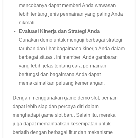
mencobanya dapat memberi Anda wawasan
lebih tentang jenis permainan yang paling Anda
nikmati.
Evaluasi Kinerja dan Strategi Anda
Gunakan demo untuk menguji berbagai strategi
taruhan dan lihat bagaimana kinerja Anda dalam
berbagai situasi. Ini memberi Anda gambaran
yang lebih jelas tentang cara permainan
berfungsi dan bagaimana Anda dapat
memaksimalkan peluang kemenangan.
Dengan menggunakan game demo slot, pemain
dapat lebih siap dan percaya diri dalam
menghadapi game slot baru. Selain itu, mereka
juga dapat memanfaatkan kesempatan untuk
berlatih dengan berbagai fitur dan mekanisme