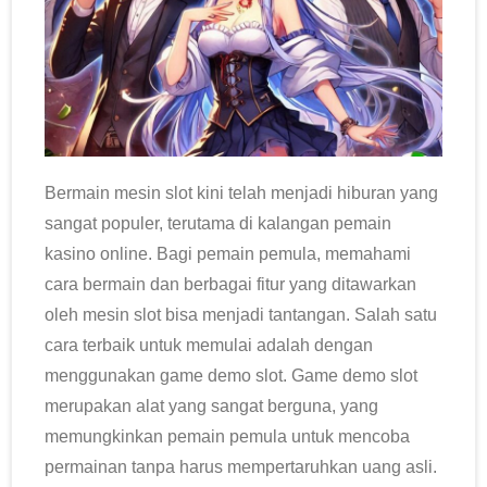
Bermain mesin slot kini telah menjadi hiburan yang
sangat populer, terutama di kalangan pemain
kasino online. Bagi pemain pemula, memahami
cara bermain dan berbagai fitur yang ditawarkan
oleh mesin slot bisa menjadi tantangan. Salah satu
cara terbaik untuk memulai adalah dengan
menggunakan game demo slot. Game demo slot
merupakan alat yang sangat berguna, yang
memungkinkan pemain pemula untuk mencoba
permainan tanpa harus mempertaruhkan uang asli.