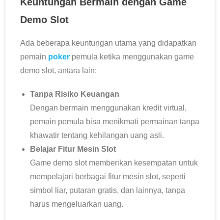
Keuntungan Bermain dengan Game
Demo Slot
Ada beberapa keuntungan utama yang didapatkan
pemain
poker
pemula ketika menggunakan game
demo slot, antara lain:
Tanpa Risiko Keuangan
Dengan bermain menggunakan kredit virtual,
pemain pemula bisa menikmati permainan tanpa
khawatir tentang kehilangan uang asli.
Belajar Fitur Mesin Slot
Game demo slot memberikan kesempatan untuk
mempelajari berbagai fitur mesin slot, seperti
simbol liar, putaran gratis, dan lainnya, tanpa
harus mengeluarkan uang.