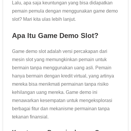
Lalu, apa saja keuntungan yang bisa didapatkan
pemain pemula dengan menggunakan game demo
slot? Mari kita ulas lebih lanjut.
Apa Itu Game Demo Slot?
Game demo slot adalah versi percakapan dari
mesin slot yang memungkinkan pemain untuk
bermain tanpa menggunakan uang asli. Pemain
hanya bermain dengan kredit virtual, yang artinya
mereka bisa menikmati permainan tanpa risiko
kehilangan uang mereka. Game demo ini
menawarkan kesempatan untuk mengeksplorasi
berbagai fitur dan mekanisme permainan tanpa
tekanan finansial.