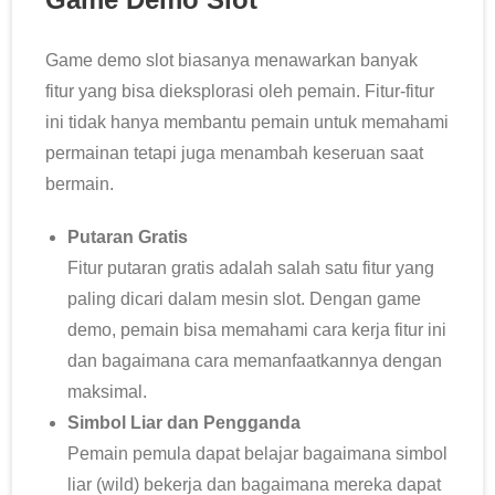
Game demo slot biasanya menawarkan banyak
fitur yang bisa dieksplorasi oleh pemain. Fitur-fitur
ini tidak hanya membantu pemain untuk memahami
permainan tetapi juga menambah keseruan saat
bermain.
Putaran Gratis
Fitur putaran gratis adalah salah satu fitur yang
paling dicari dalam mesin slot. Dengan game
demo, pemain bisa memahami cara kerja fitur ini
dan bagaimana cara memanfaatkannya dengan
maksimal.
Simbol Liar dan Pengganda
Pemain pemula dapat belajar bagaimana simbol
liar (wild) bekerja dan bagaimana mereka dapat