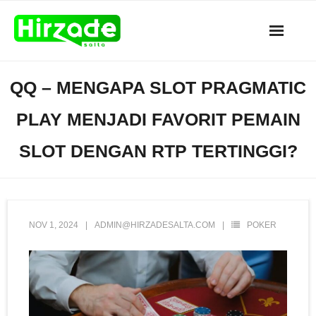
Skip
to
content
QQ – MENGAPA SLOT PRAGMATIC
PLAY MENJADI FAVORIT PEMAIN
SLOT DENGAN RTP TERTINGGI?
NOV 1, 2024
ADMIN@HIRZADESALTA.COM
POKER