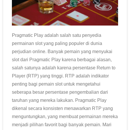
Pragmatic Play adalah salah satu penyedia
permainan slot yang paling populer di dunia
perjudian online. Banyak pemain yang menyukai
slot dari Pragmatic Play karena berbagai alasan,
salah satunya adalah karena persentase Return to
Player (RTP) yang tinggi. RTP adalah indikator
penting bagi pemain slot untuk mengetahui
seberapa besar persentase pengembalian dari
taruhan yang mereka lakukan. Pragmatic Play
dikenal secara konsisten menawarkan RTP yang
menguntungkan, yang membuat permainan mereka
menjadi pilihan favorit bagi banyak pemain. Mari