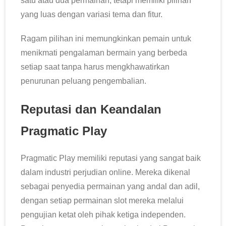
satu atau dua permainan, tetapi memiliki pilihan
yang luas dengan variasi tema dan fitur.
Ragam pilihan ini memungkinkan pemain untuk
menikmati pengalaman bermain yang berbeda
setiap saat tanpa harus mengkhawatirkan
penurunan peluang pengembalian.
Reputasi dan Keandalan
Pragmatic Play
Pragmatic Play memiliki reputasi yang sangat baik
dalam industri perjudian online. Mereka dikenal
sebagai penyedia permainan yang andal dan adil,
dengan setiap permainan slot mereka melalui
pengujian ketat oleh pihak ketiga independen.