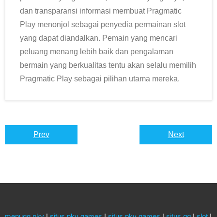
dan transparansi informasi membuat Pragmatic
Play menonjol sebagai penyedia permainan slot
yang dapat diandalkan. Pemain yang mencari
peluang menang lebih baik dan pengalaman
bermain yang berkualitas tentu akan selalu memilih
Pragmatic Play sebagai pilihan utama mereka.
Prev
Next
menuqq pkv
|
situs pkv games
|
situs pkv games
|
situs qq
|
slot
|