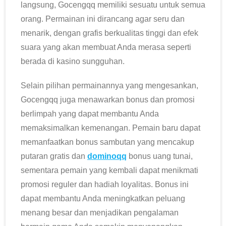
langsung, Gocengqq memiliki sesuatu untuk semua
orang. Permainan ini dirancang agar seru dan
menarik, dengan grafis berkualitas tinggi dan efek
suara yang akan membuat Anda merasa seperti
berada di kasino sungguhan.
Selain pilihan permainannya yang mengesankan,
Gocengqq juga menawarkan bonus dan promosi
berlimpah yang dapat membantu Anda
memaksimalkan kemenangan. Pemain baru dapat
memanfaatkan bonus sambutan yang mencakup
putaran gratis dan
dominoqq
bonus uang tunai,
sementara pemain yang kembali dapat menikmati
promosi reguler dan hadiah loyalitas. Bonus ini
dapat membantu Anda meningkatkan peluang
menang besar dan menjadikan pengalaman