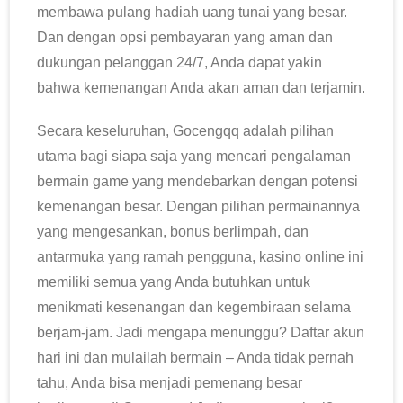
membawa pulang hadiah uang tunai yang besar.
Dan dengan opsi pembayaran yang aman dan
dukungan pelanggan 24/7, Anda dapat yakin
bahwa kemenangan Anda akan aman dan terjamin.
Secara keseluruhan, Gocengqq adalah pilihan
utama bagi siapa saja yang mencari pengalaman
bermain game yang mendebarkan dengan potensi
kemenangan besar. Dengan pilihan permainannya
yang mengesankan, bonus berlimpah, dan
antarmuka yang ramah pengguna, kasino online ini
memiliki semua yang Anda butuhkan untuk
menikmati kesenangan dan kegembiraan selama
berjam-jam. Jadi mengapa menunggu? Daftar akun
hari ini dan mulailah bermain – Anda tidak pernah
tahu, Anda bisa menjadi pemenang besar