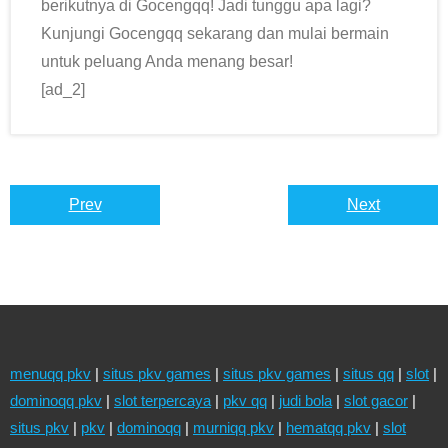
berikutnya di Gocengqq! Jadi tunggu apa lagi?
Kunjungi Gocengqq sekarang dan mulai bermain
untuk peluang Anda menang besar!
[ad_2]
Prev
Next
menuqq pkv
|
situs pkv games
|
situs pkv games
|
situs qq
|
slot
|
dominoqq pkv
|
slot terpercaya
|
pkv qq
|
judi bola
|
slot gacor
|
situs pkv
|
pkv
|
dominoqq
|
murniqq pkv
|
hematqq pkv
|
slot