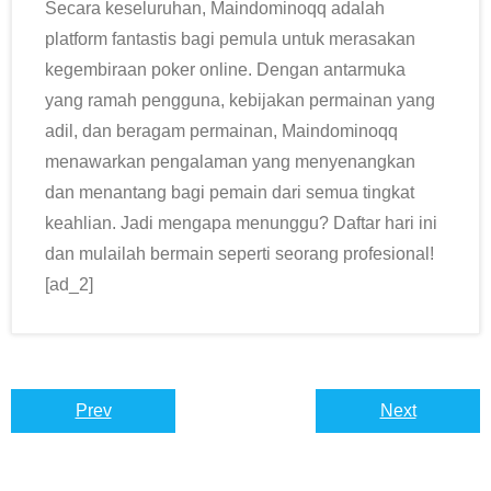
Secara keseluruhan, Maindominoqq adalah
platform fantastis bagi pemula untuk merasakan
kegembiraan poker online. Dengan antarmuka
yang ramah pengguna, kebijakan permainan yang
adil, dan beragam permainan, Maindominoqq
menawarkan pengalaman yang menyenangkan
dan menantang bagi pemain dari semua tingkat
keahlian. Jadi mengapa menunggu? Daftar hari ini
dan mulailah bermain seperti seorang profesional!
[ad_2]
Prev
Next